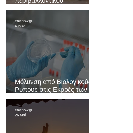
περιβαλλοντικού
σχεδιασμού
envinow.gr
4 Ιουν
Μόλυνση από Βιολογικούς
Ρύπους στις Εκροές των
ΚΕΛ
envinow.gr
26 Μαΐ