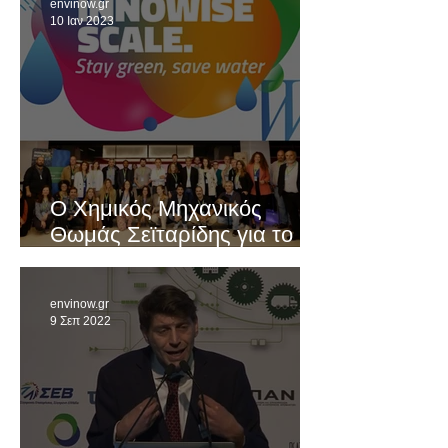
envinow.gr
10 Ιαν 2023
Ο Χημικός Μηχανικός
Θωμάς Σεϊταρίδης για το
πρόγραμμα καινοτόμων
λύσεων στην διαχείριση του
envinow.gr
νερού
9 Σεπ 2022