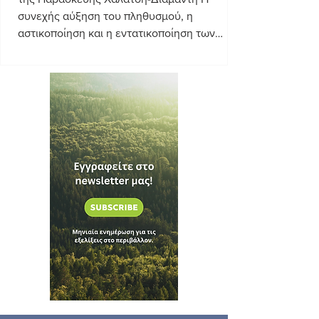
συνεχής αύξηση του πληθυσμού, η
αστικοποίηση και η εντατικοποίηση των
ανθρώπινων δραστηριοτήτων οδηγούν σε
διαρκώς αυξανόμενες ποσότητες
παραγόμενων αποβλήτων, καθιστώντας
αναγκαία τη διαχείριση και τον συστηματικό
έλεγχο των σχετικών υποδομών. Στο πλαίσιο
αυτό, η προστασία του περιβάλλοντος και
της δημόσιας υγείας εξαρτάται σε σημαντικό
βαθμό από την αποτελεσματική λειτουργία
των Κέντρων Επεξεργασίας Λυμάτων (ΚΕΛ)
και των Χώρων Υγειονομικής