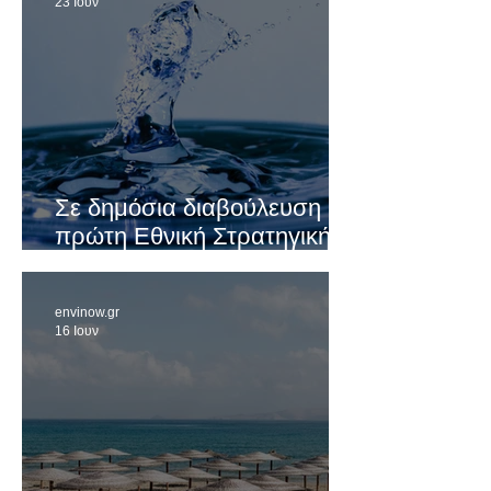
23 Ιουν
Σε δημόσια διαβούλευση η
πρώτη Εθνική Στρατηγική
για τα Ύδατα - Το νερό ως
ζήτημα εθνικής ασφάλειας
envinow.gr
16 Ιουν