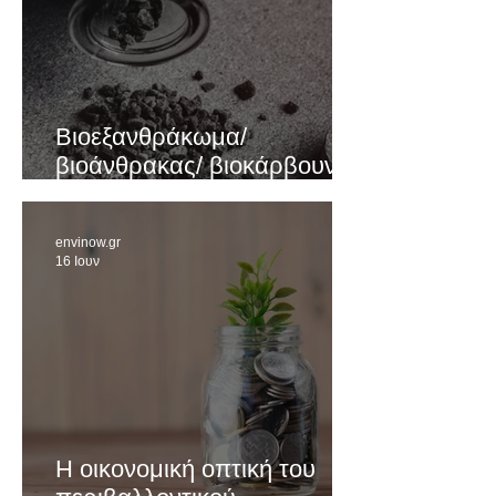
Βιοεξανθράκωμα/
βιοάνθρακας/ βιοκάρβουνο/
biochar: Ένα Ευέλικτο Υλικό
envinow.gr
16 Ιουν
Η οικονομική οπτική του