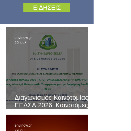
ΕΙΔΗΣΕΙΣ
envinow.gr
20 Ιουλ
Διαγωνισμός Καινοτομίας
ΕΕΔΣΑ 2026: Καινοτόμες
Ιδέες και Λύσεις στην
Κυκλική Οικονομία
envinow.gr
29 Ιουν