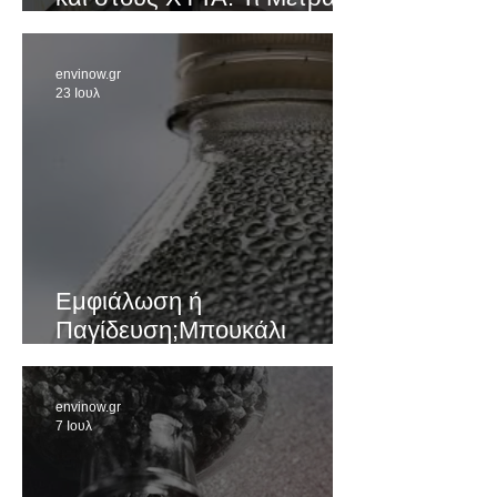
και Γιατί Είναι Σημαντικό;
envinow.gr
23 Ιουλ
Εμφιάλωση ή
Παγίδευση;Μπουκάλι
μισοάδειο ή μισογεμάτο;
envinow.gr
7 Ιουλ