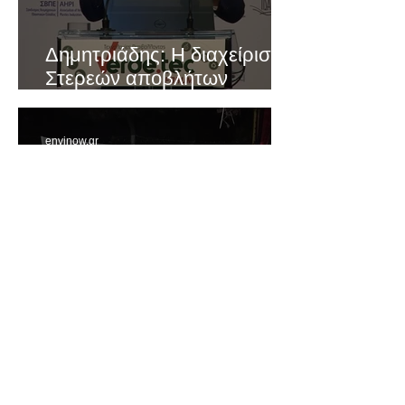
Δημητριάδης: Η διαχείριση
Στερεών αποβλήτων
αποτελεί επίκαιρο θέμα για
την χώρα
envinow.gr
2 Αυγ 2022
Σ.Ε.Π.Π.Β/ΑΤ.Y.: Ένα
σωματείο που προστατεύει
τον Υμηττό στο παρασκήνιο
τα τελευταία 16 χρόνια