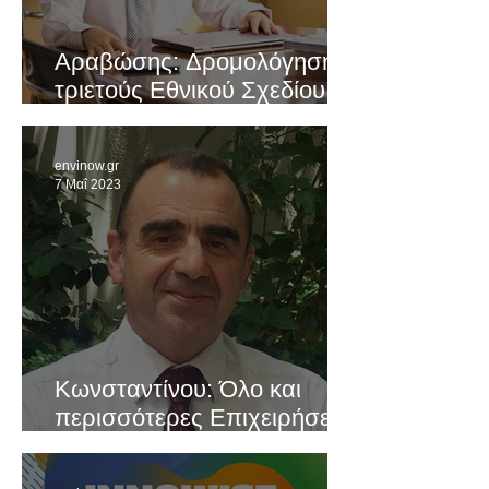
Αραβώσης: Δρομολόγηση
τριετούς Εθνικού Σχεδίου
Αναδάσωσης για 170.000
στρέμ. και 20 εκ. δέντρα
envinow.gr
7 Μαΐ 2023
Κωνσταντίνου: Όλο και
περισσότερες Επιχειρήσεις
στρέφονται στην Βιώσιμη
Ανάπτυξη