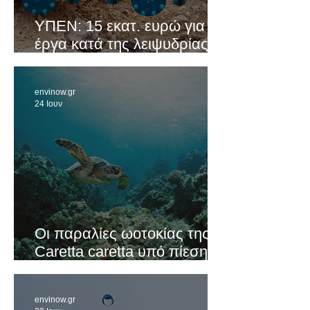
ΥΠΕΝ: 15 εκατ. ευρώ για 10
έργα κατά της λειψυδρίας
σε 9 νησιά
envinow.gr
24 Ιουν
Οι παραλίες ωοτοκίας της
Caretta caretta υπό πίεση -
Μόνο το 12% σε καλή
κατάσταση
envinow.gr