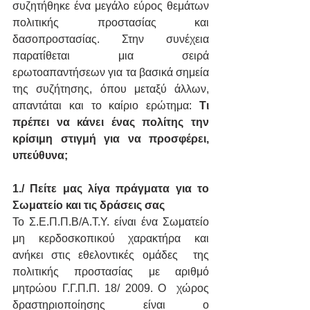
συζητήθηκε ένα μεγάλο εύρος θεμάτων 
πολιτικής προστασίας και 
δασοπροστασίας. Στην συνέχεια 
παρατίθεται μια σειρά 
ερωτοαπαντήσεων για τα βασικά σημεία 
της συζήτησης, όπου μεταξύ άλλων, 
απαντάται και το καίριο ερώτημα: 
Τι 
πρέπει να κάνει ένας πολίτης την 
κρίσιμη στιγμή για να προσφέρει, 
υπεύθυνα;
1./ Πείτε μας λίγα πράγματα για το 
Σωματείο και τις δράσεις σας
Το Σ.Ε.Π.Π.Β/Α.Τ.Υ. είναι ένα Σωματείο 
μη κερδοσκοπικού χαρακτήρα και 
ανήκει στις εθελοντικές ομάδες  της 
πολιτικής προστασίας με αριθμό 
μητρώου Γ.Γ.Π.Π. 18/ 2009. Ο  χώρος 
δραστηριοποίησης είναι ο 