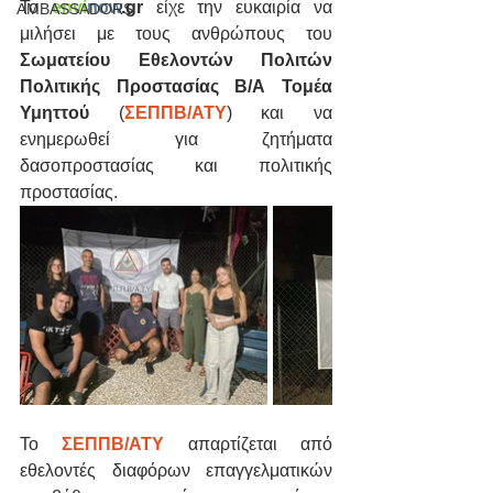
Το 
envi
now
.gr
 είχε την ευκαιρία να 
AMBASSADORS
μιλήσει με τους ανθρώπους του 
Σωματείου Εθελοντών Πολιτών 
Πολιτικής Προστασίας Β/Α Τομέα 
Υμηττού
 (
ΣΕΠΠΒ/ΑΤΥ
) και να 
ενημερωθεί για ζητήματα 
δασοπροστασίας και πολιτικής 
προστασίας.
Το 
ΣΕΠΠΒ/ΑΤΥ
 απαρτίζεται από 
εθελοντές διαφόρων επαγγελματικών 