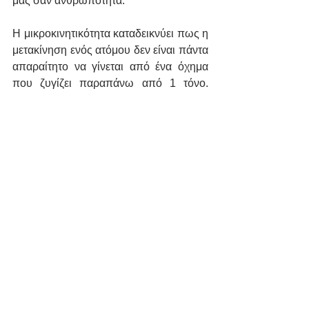
μας σαν ανθρωπότητα. 
Η μικροκινητικότητα καταδεικνύει πως η 
μετακίνηση ενός ατόμου δεν είναι πάντα 
απαραίτητο να γίνεται από ένα όχημα 
που ζυγίζει παραπάνω από 1 τόνο. 
Αυτή ακριβώς είναι η λογική που 
χρειάζεται να χτίσουμε αν θέλουμε να 
πετύχουμε την κλιματικά ουδέτερη 
Ελλάδα του 2050.
Παραπομπές
https://www.statista.com/statistics/1
185535/transport-carbon-dioxide-
emissions-breakdown/
https://techcrunch.com/2020/11/20/
how-four-european-cities-are-
embracing-micromobility-to-drive-