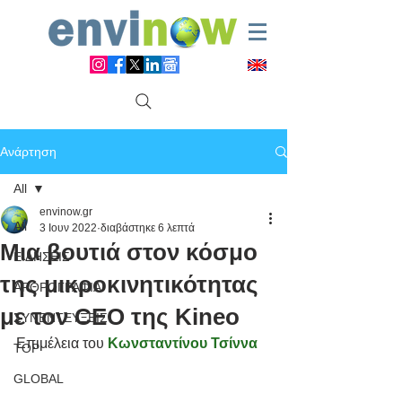
Ανάρτηση
All
envinow.gr
All
3 Ιουν 2022
διαβάστηκε 6 λεπτά
Μια βουτιά στον κόσμο
ΕΙΔΗΣΕΙΣ
της μικροκινητικότητας
ΑΡΘΡΟΓΡΑΦΙΑ
με τον CEO της Kineo
ΣΥΝΕΝΤΕΥΞΕΙΣ
Επιμέλεια του 
Κωνσταντίνου Τσίννα
TOP
GLOBAL