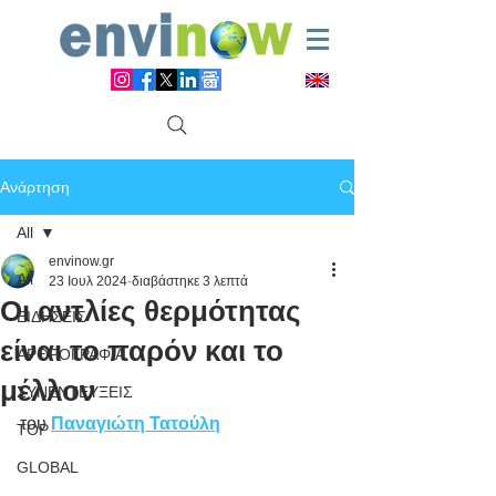
Ανάρτηση
All
envinow.gr
All
23 Ιουλ 2024
διαβάστηκε 3 λεπτά
Οι αντλίες θερμότητας
ΕΙΔΗΣΕΙΣ
είναι το παρόν και το
ΑΡΘΡΟΓΡΑΦΙΑ
μέλλον
ΣΥΝΕΝΤΕΥΞΕΙΣ
του 
Παναγιώτη Τατούλη
TOP
GLOBAL