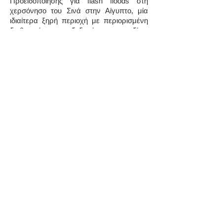
Προειδοποίησης για flash floods στη
χερσόνησο του Σινά στην Αίγυπτο, μία
ιδιαίτερα ξηρή περιοχή με περιορισμένη
διαθεσιμότητα δεδομένων πεδίου,
περιορισμένη κατανόηση της κοιλάδας
στη βροχόπτωση και ελλιπή αντιστοιχία
μεταξύ των δεδομένων της βροχόπτωσης
και των παρατηρούμενων flash floods.
Στόχος αυτής της εργασίας είναι να
αποδείξει ότι η ανάπτυξη ενός
Συστήματος Έγκαιρης Πρόγνωσης flash
floods, δεν είναι ακατόρθωτη ακόμα κι αν
συνοδεύεται από σημαντικές τεχνικές και
επιστημονικές δυσκολίες και
περιορισμένα δεδομένα σε ξηρές
περιοχές. Το σύστημα που αναπτύχθηκε
είναι λειτουργικό και στέλνει ειδοποιήσεις,
όπως συνέβη στις μεγάλες βροχοπτώσεις
του 2008 και 2010.