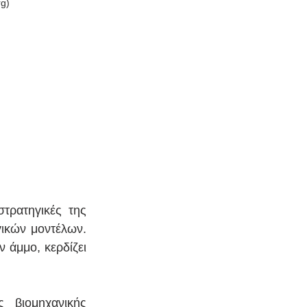
g)
ρατηγικές της 
ικών μοντέλων. 
άμμο, κερδίζει 
 βιομηχανικής 