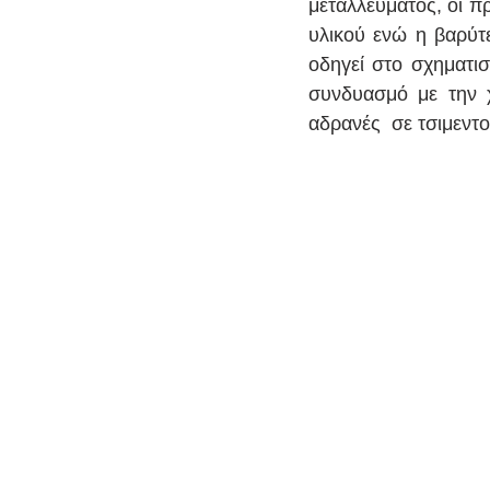
μεταλλεύματος, οι π
υλικού ενώ η βαρύτ
οδηγεί στο σχηματισ
συνδυασμό με την χ
αδρανές  σε τσιμεντοε