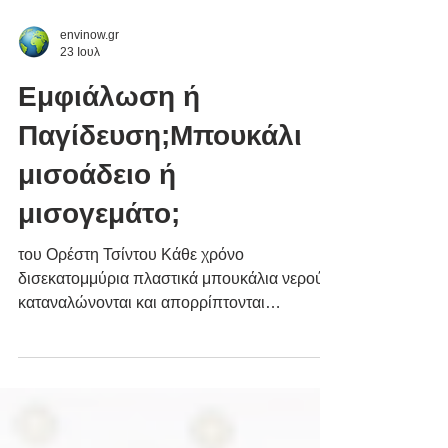
envinow.gr
23 Ιουλ
Εμφιάλωση ή
Παγίδευση;Μπουκάλι
μισοάδειο ή
μισογεμάτο;
του Ορέστη Τσίντου Κάθε χρόνο
δισεκατομμύρια πλαστικά μπουκάλια νερού
καταναλώνονται και απορρίπτονται
παγκοσμίως. Πέρα από το γνωστό
πρόβλημα των πλαστικών αποβλήτων, μια
λιγότερο συζητημένη διάσταση αφορά το ίδιο