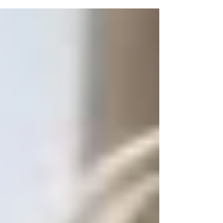
διαρκώς αυξανόμενες ποσότητες
παραγόμενων αποβλήτων, καθιστώντας
αναγκαία τη διαχείριση και τον συστηματικό
έλεγχο των σχετικών υποδομών. Στο πλαίσιο
αυτό, η προστασία του περιβάλλοντος και της
δημόσιας υγείας εξαρτάται σε σημαντικό
βαθμό από την αποτελεσματική λειτουργία
των Κέντρων Επεξεργασίας Λυμάτων (ΚΕΛ)
και των Χώρων Υγειονομικής