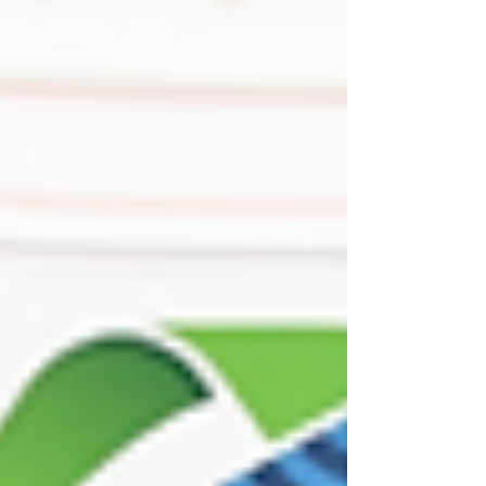
το νερό που παραμένει εγκλωβισμένο μέσα
σε αυτά τα μπουκάλια όταν καταλήγουν στα
σκουπίδια. Μπορεί οι ποσότητες να
φαίνονται αμελητέες σε ατομικό επίπεδο,
όμως σε παγκόσμια κλίμακα το φαινόμενο
αποκτά διαφορετικές διαστάσεις. Στην
Ελλάδα, όπου το εμφιαλωμένο νερό ε