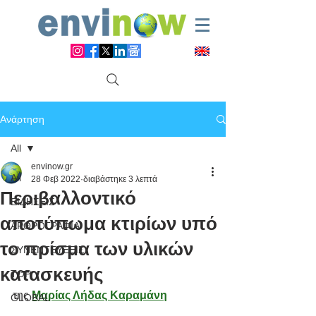
Ανάρτηση
All
envinow.gr
All
28 Φεβ 2022
διαβάστηκε 3 λεπτά
Περιβαλλοντικό
ΕΙΔΗΣΕΙΣ
αποτύπωμα κτιρίων υπό
ΑΡΘΡΟΓΡΑΦΙΑ
το πρίσμα των υλικών
ΣΥΝΕΝΤΕΥΞΕΙΣ
κατασκευής
TOP
της 
Μαρίας Λήδας Καραμάνη
GLOBAL