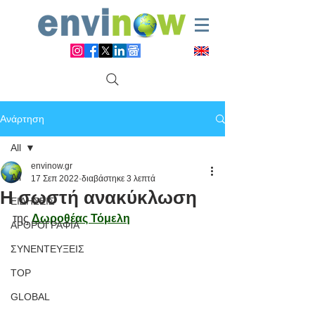
Ανάρτηση
All
envinow.gr
All
17 Σεπ 2022
διαβάστηκε 3 λεπτά
Η σωστή ανακύκλωση
ΕΙΔΗΣΕΙΣ
της 
Δωροθέας Τόμελη
ΑΡΘΡΟΓΡΑΦΙΑ
ΣΥΝΕΝΤΕΥΞΕΙΣ
TOP
GLOBAL