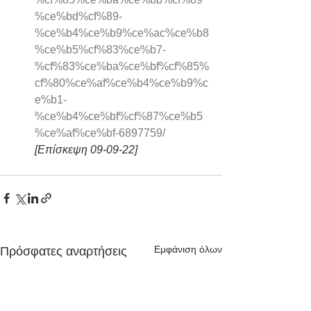
%ce%bd%cf%89-
%ce%b4%ce%b9%ce%ac%ce%b8
%ce%b5%cf%83%ce%b7-
%cf%83%ce%ba%ce%bf%cf%85%
cf%80%ce%af%ce%b4%ce%b9%c
e%b1-
%ce%b4%ce%bf%cf%87%ce%b5
%ce%af%ce%bf-6897759/
[Επίσκεψη 09-09-22]
Εμφάνιση όλων
Πρόσφατες αναρτήσεις