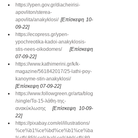
https://ypen.gov.gr/diacheirisi-
apovliton/sterea-
apovlita/anakyklosi/
[Επίσκεψη 10-
09-22]
https://ecopress.gr/ypen-
ypochreotika-kadoi-anakyklosis-
stis-nees-oikodomes/ 
[Επίσκεψη 
07-09-22]
https://www.kathimerini.gr/k/k-
magazine/561842017/25-lathi-poy-
kanoyme-stin-anakyklosi/
[Επίσκεψη 07-09-22]
https://www.followgreen.gr/arta/blog
/single/Τα-15-λάθη-της-
ανακύκλωσης  
[Επίσκεψη 10-09-
22]
https://pixabay.com/el/illustrations/
%ce%b1%ce%bd%ce%b1%ce%ba
%cf%85%ce%ba%ce%bb%cf%89