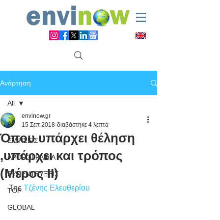
Ανάρτηση
All
envinow.gr
All
15 Σεπ 2018
διαβάστηκε 4 λεπτά
Όπου υπάρχει θέληση
ΕΙΔΗΣΕΙΣ
,υπάρχει και τρόπος
ΑΡΘΡΟΓΡΑΦΙΑ
(Μέρος ΙΙ)
ΣΥΝΕΝΤΕΥΞΕΙΣ
Της 
Τζένης Ελευθερίου
TOP
GLOBAL