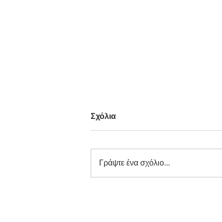
Σχόλια
Γράψτε ένα σχόλιο...
Βασικές Αναλύσεις στα ΚΕΛ
και στους ΧΥΤΑ: Τι Μετράμε
και Γιατί Είναι Σημαντικό;