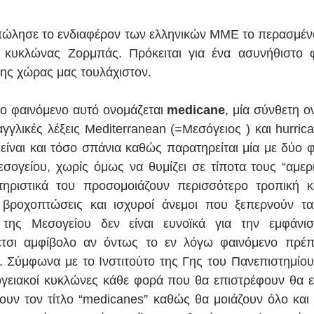
ώλησε το ενδιαφέρον των ελληνικών ΜΜΕ το περασμένο
 κυκλώνας Ζορμπάς. Πρόκειται για ένα ασυνήθιστο φ
ης χώρας μας τουλάχιστον.
το φαινόμενο αυτό ονομάζεται 
medicane
, μία σύνθετη ο
αγγλικές λέξεις Mediterranean (=Μεσόγειος ) και hurric
είναι και τόσο σπάνια καθώς παρατηρείται μία με δύο φ
ογείου, χωρίς όμως να θυμίζει σε τίποτα τους “αμερικ
ηριστικά του προσομοιάζουν περισσότερο τροπική κα
 βροχοπτώσεις και ισχυροί άνεμοι που ξεπερνούν τα
της Μεσογείου δεν είναι ευνοϊκά για την εμφάνισ
έτσι αμφίβολο αν όντως το εν λόγω φαινόμενο πρέπε
 Σύμφωνα με το Ινστιτούτο της Γης του Πανεπιστημίου
γειακοί κυκλώνες κάθε φορά που θα επιστρέφουν θα είν
ουν τον τίτλο “medicanes” καθώς θα μοιάζουν όλο και 