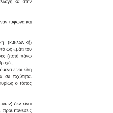
λλαγή και στην 
έναν τυφώνα και 
ή (κυκλωνική) 
ό ως «μάτι του 
ες (ποτέ πάνω 
βροχές. 
μενα είναι είδη 
 σε ταχύτητα. 
κυρίως ο τόπος 
νων) δεν είναι 
, προϋποθέσεις 