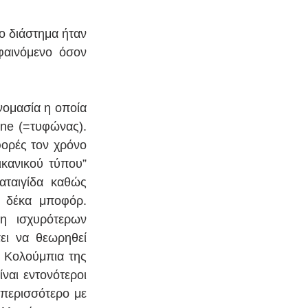
 διάστημα ήταν 
αινόμενο όσον 
νομασία η οποία 
ane (=τυφώνας). 
ορές τον χρόνο 
ανικού τύπου”  
ταιγίδα καθώς 
 δέκα μποφόρ. 
η ισχυρότερων 
ι να θεωρηθεί 
 Κολούμπια της 
αι εντονότεροι 
περισσότερο με 