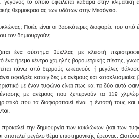
 γεγονός το οποίο οφείλεται καθαρά στην κλιματική α
ιακής θερμοκρασίας των υδάτων στην Μεσόγειο.
κυκλώνας; Ποιές είναι οι βασικότερες διαφορές του από 
 που τον δημιουργούν;
ται ένα σύστημα θύελλας με κλειστή περιστροφικ
 ένα ήρεμο κέντρο χαμηλής βαρομετρικής πίεσης, γνωστ
γείται πάνω από θερμούς ωκεανούς ή μεγάλες θάλασσ
άγει σφοδρές καταιγίδες με ανέμους και κατακλυσμιαίες 
ριστικό με έναν τυφώνα είναι πως και τα δύο αυτά φαινό
 έντασης με ανέμους που ξεπερνούν τα 119 χλμ/ώρα
ηριστικό που τα διαφοροποιεί είναι η έντασή τους και 
ται.  
 προκαλεί την δημιουργία των κυκλώνων (και των τυφώ
 αποτελεί μεγάλο θέμα επιστημονικής έρευνας. Ωστόσο