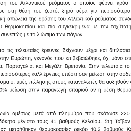
ηση του Ατλαντικού ρεύματος ο οποίος φέρνει κρύο 
σε στη θέση του ζεστό, ξηρό αέρα για περισσότερο 
κή απώλεια της δράσης του Ατλαντικού ρεύματος συνδέ
υ θερμοκηπίου και πιο συγκεκριμένα με την ταχύτατη
 συνεπώς με το λιώσιμο των πάγων.
 τις τελευταίες έρευνες δείχνουν μέχρι και διπλάσια 
την Ευρώπη, γεγονός που επιβεβαιώθηκε, όχι μόνο στ
α, Πορτογαλία, και Μεγάλη Βρετανία. Στην τελευταία το
περισσότερες καλλιέργειες υπέστησαν μείωση στην σοδειά
σμα οι τιμές πώλησης στους καταναλωτές θα αυξηθούν σ
0% μείωση στην παραγωγή σιταριού αν η μέση θερμοκ
ωνία αμέσως μετά από πλημμύρα που σκότωσε 220 
κητο μέγιστο τους 41 βαθμούς Κελσίου. Στη Ταϊβάν 
ας μετρήθηκαν θερμοκρασίες ρεκόρ 40.3 βαθμούς Κελ