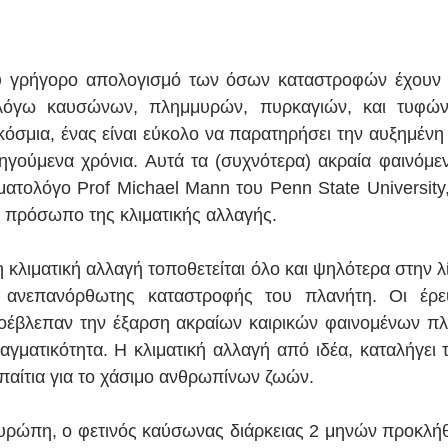
ύ γρήγορο απολογισμό των όσων καταστροφών έχουν π
 λόγω καυσώνων, πλημμυρών, πυρκαγιών, και τυφών
όσμια, ένας είναι εύκολο να παρατηρήσει την αυξημένη 
ηγούμενα χρόνια. Αυτά τα (συχνότερα) ακραία φαινόμε
ιματολόγο Prof Michael Mann του Penn State University
 πρόσωπο της κλιματικής αλλαγής. 
η κλιματική αλλαγή τοποθετείται όλο και ψηλότερα στην λί
 ανεπανόρθωτης καταστροφής του πλανήτη. Οι έρευ
έβλεπαν την έξαρση ακραίων καιρικών φαινομένων πλέο
γματικότητα. Η κλιματική αλλαγή από ιδέα, καταλήγει 
υπαίτια για το χάσιμο ανθρωπίνων ζωών. 
ρώπη, ο φετινός καύσωνας διάρκειας 2 μηνών προκλήθ