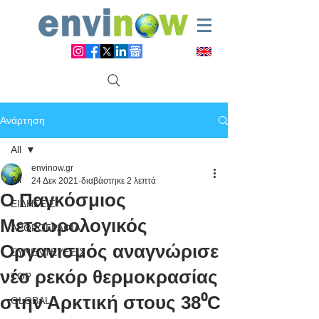
Ανάρτηση
All
envinow.gr
All
24 Δεκ 2021
διαβάστηκε 2 λεπτά
Ο Παγκόσμιος
ΕΙΔΗΣΕΙΣ
Μετεωρολογικός
ΑΡΘΡΟΓΡΑΦΙΑ
Οργανισμός αναγνώρισε
ΣΥΝΕΝΤΕΥΞΕΙΣ
νέο ρεκόρ θερμοκρασίας
TOP
στην Αρκτική στους 38⁰C
GLOBAL