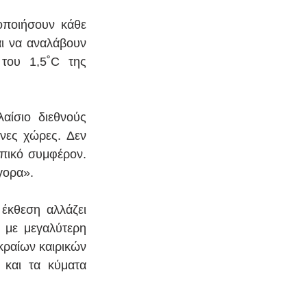
οποιήσουν κάθε 
ι να αναλάβουν 
του 1,5˚C της 
ίσιο διεθνούς 
νες χώρες. Δεν 
ικό συμφέρον. 
γορα».
κθεση αλλάζει 
 με μεγαλύτερη 
ραίων καιρικών 
 και τα κύματα 