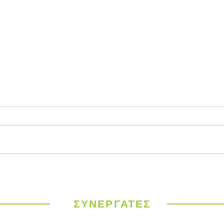
Παγκόσμιος
ΥΠΕΝ
Μετεωρολογικός
έργα
Οργανισμός: Ιστορικός
σε 9
καύσωνας σαρώνει την
ΣΥΝΕΡΓΑΤΕΣ
Ευρώπη