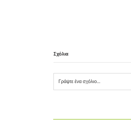
Σχόλια
Γράψτε ένα σχόλιο...
Διαγωνισμός Καινοτομίας
ΕΕΔΣΑ 2026: Καινοτόμες
Ιδέες και Λύσεις στην
Κυκλική Οικονομία