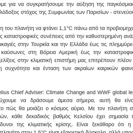
με για να συγκρατήσουμε την αύξηση της παγκόσμιας
φιλόδοξος στόχος της Συμφωνίας των Παρισίων - στενεύο
 του πλανήτη να φτάνει 1,1°C πάνω από τα προβιομηχαν
ις καταστροφικές συνέπειες από την καθυστερημένη ανάλ
ρκαγιές στην Τουρκία και την Ελλάδα έως τις πλημμύρ
ς καύσωνες στη Βόρεια Αμερική έως την καταστροφικ
λίξεις στην κλιματική επιστήμη μας επιτρέπουν πλέον
η συχνότητα και ένταση των ακραίων καιρικών φαινο
ius Chief Adviser: Climate Change and WWF global le
ύχουμε να δράσουμε άμεσα σήμερα, αυτή θα είναι
το πώς θα μοιάζει ο κόσμος αύριο. Με τον πλανήτη σ
ών, κάθε δεκαδικός βαθμός Κελσίου έχει σημασία π
νδυνοι της κλιματικής κρίσης. Είναι ξεκάθαρο ότι η
λανήτη στον 1,5°C είναι εξαιρετικά δύσκολη, αλλά μπορε