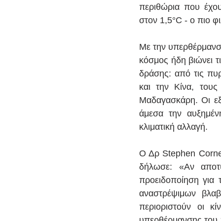
περιθώρια που έχου
στον 1,5°C - ο πιο 
Με την υπερθέρμανση
κόσμος ήδη βιώνει τ
δράσης: από τις πυ
και την Κίνα, του
Μαδαγασκάρη. Οι εξε
άμεσα την αυξημέν
κλιματική αλλαγή.
Ο Δρ Stephen Cornel
δήλωσε: «Αν αποτ
προειδοποίηση για 
αναστρέψιμων βλαβ
περιοριστούν οι κί
υπερθέρμανσης του π