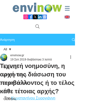
Ανάρτηση
All
envinow.gr
All
19 Σεπ 2019
διαβάστηκε 3 λεπτά
Τεχνητή νοημοσύνη, η
ΕΙΔΗΣΕΙΣ
αρχή της διάσωση του
ΑΡΘΡΟΓΡΑΦΙΑ
περιβάλλοντος ή το τέλος
ΣΥΝΕΝΤΕΥΞΕΙΣ
κάθε τέτοιας αρχής?
TOP
Του 
Κωνσταντίνου Συρογιάννη
GLOBAL