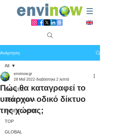
Ανάρτηση
All
envinow.gr
All
28 Μαΐ 2022
διαβάστηκε 2 λεπτά
Πώς θα καταγραφεί το
ΕΙΔΗΣΕΙΣ
υπάρχον οδικό δίκτυο
ΑΡΘΡΟΓΡΑΦΙΑ
της χώρας;
ΣΥΝΕΝΤΕΥΞΕΙΣ
TOP
GLOBAL