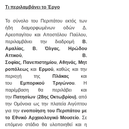
Τι περιλαμβάνει το Έργο
Το σύνολο του Περιπάτου εκτός των 
ήδη διαμορφωμένων οδών Δ. 
Αρεοπαγίτου και Αποστόλου Παύλου, 
περιλαμβάνει την διαδρομή 
Β. 
Αμαλίας
, 
Β. Όλγας
, 
Ηρώδου 
Αττικού
, 
Β. 
Σοφίας
, 
Πανεπιστημίου
, 
Αθηνάς
, 
Μητ
ροπόλεως
 και 
Ερμού
, καθώς και την 
περιοχή της 
Πλάκας
 και 
του 
Εμπορικού Τριγώνου
. Η 
παρέμβαση θα περιλάβει και 
την 
Πατησίων
 (
28ης Οκτωβρίου)
, από 
την Ομόνοια ως την πλατεία Αιγύπτου 
για την 
ενοποίηση του Περιπάτου με 
το Εθνικό Αρχαιολογικό Μουσείο
. Σε 
επόμενο στάδιο θα υλοποιηθεί και η 