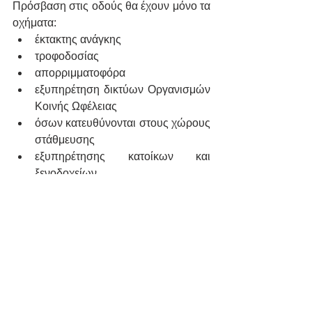
Πρόσβαση στις οδούς θα έχουν μόνο τα 
οχήματα:
έκτακτης ανάγκης
τροφοδοσίας
απορριμματοφόρα
εξυπηρέτηση δικτύων Οργανισμών 
Κοινής Ωφέλειας
όσων κατευθύνονται στους χώρους 
στάθμευσης
εξυπηρέτησης κατοίκων και 
ξενοδοχείων
ταξί μετά από κλήση τους
Εμπορικό Τρίγωνο
Η περιοχή του Εμπορικού Τριγώνου, θα 
γίνει περιοχή ελεύθερη από Ι.Χ..
Πρόσβαση στις οδούς θα έχουν μόνο τα 
οχήματα:
έκτακτης ανάγκης