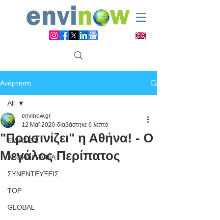
Ανάρτηση
All
envinow.gr
All
12 Μαΐ 2020
διαβάστηκε 6 λεπτά
"Πρασινίζει" η Αθήνα! - Ο
ΕΙΔΗΣΕΙΣ
Μεγάλος Περίπατος
ΑΡΘΡΟΓΡΑΦΙΑ
ΣΥΝΕΝΤΕΥΞΕΙΣ
TOP
GLOBAL