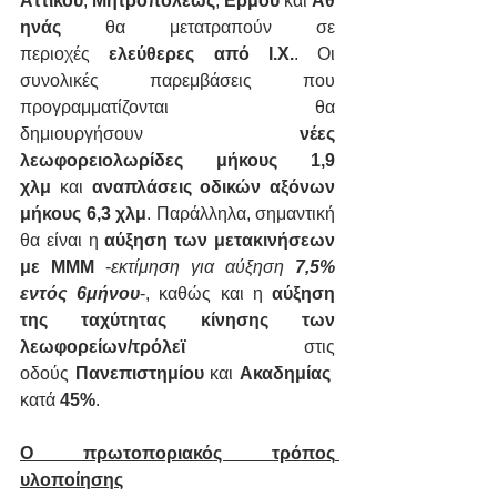
Αττικού
, 
Μητροπόλεως
, 
Ερμού
 και 
Αθ
ηνάς 
θα μετατραπούν σε 
περιοχές 
ελεύθερες από Ι.Χ.
. Οι 
συνολικές παρεμβάσεις που 
προγραμματίζονται θα 
δημιουργήσουν 
νέες 
λεωφορειολωρίδες μήκους 1,9 
χλμ
 και 
αναπλάσεις οδικών αξόνων 
μήκους 6,3 χλμ
. Παράλληλα, σημαντική 
θα είναι η 
αύξηση των μετακινήσεων 
με ΜΜΜ
 -
εκτίμηση για αύξηση 
7,5% 
εντός 6μήνου
-, καθώς και η 
αύξηση 
της ταχύτητας κίνησης των 
λεωφορείων/τρόλεϊ
 στις 
οδούς 
Πανεπιστημίου
 και 
Ακαδημίας
κατά 
45%
.
Ο πρωτοποριακός τρόπος 
υλοποίησης