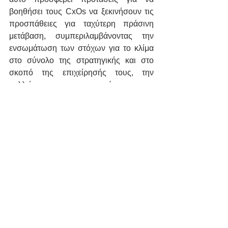
βοηθήσει τους CxOs να ξεκινήσουν τις 
προσπάθειες για ταχύτερη πράσινη 
μετάβαση, συμπεριλαμβάνοντας την 
ενσωμάτωση των στόχων για το κλίμα 
στο σύνολο της στρατηγικής και στο 
σκοπό της επιχείρησής τους, την 
καλλιέργεια εμπιστοσύνης – 
υλοποιώντας αξιόπιστες κλιματικές 
ενέργειες, την ενδυνάμωση του 
διοικητικού συμβουλίου, την 
ενθάρρυνση των δράσεων των 
ενδιαφερομένων μερών, την επένδυση 
στις τεχνολογίες του σήμερα (και του 
αύριο) και τη συνεργασία με σκοπό την 
αλλαγή σε επίπεδο συστήματος.
ΠΗΓΗ: moneyreview.gr