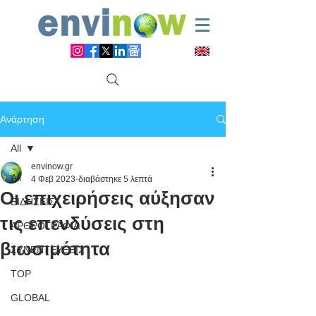
Ανάρτηση
All
envinow.gr
All
4 Φεβ 2023
διαβάστηκε 5 λεπτά
Οι επιχειρήσεις αύξησαν
ΕΙΔΗΣΕΙΣ
τις επενδύσεις στη
ΑΡΘΡΟΓΡΑΦΙΑ
βιωσιμότητα
ΣΥΝΕΝΤΕΥΞΕΙΣ
TOP
GLOBAL