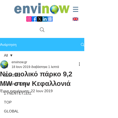
Ανάρτηση
All
envinow.gr
All
18 Ιουν 2019
διαβάστηκε 1 λεπτά
Νέο αιολικό πάρκο 9,2
ΕΙΔΗΣΕΙΣ
MW στην Κεφαλλονιά
ΑΡΘΡΟΓΡΑΦΙΑ
Έγινε ενημέρωση:
22 Ιουν 2019
ΣΥΝΕΝΤΕΥΞΕΙΣ
TOP
GLOBAL