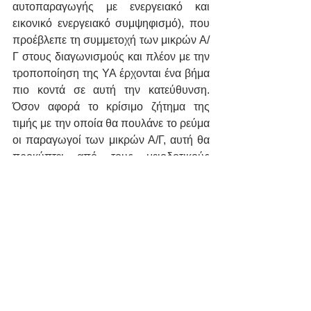
αυτοπαραγωγής με ενεργειακό και 
εικονικό ενεργειακό συμψηφισμό), που 
προέβλεπε τη συμμετοχή των μικρών Α/
Γ στους διαγωνισμούς και πλέον με την 
τροποποίηση της ΥΑ έρχονται ένα βήμα 
πιο κοντά σε αυτή την κατεύθυνση. 
Όσον αφορά το κρίσιμο ζήτημα της 
τιμής με την οποία θα πουλάνε το ρεύμα 
οι παραγωγοί των μικρών Α/Γ, αυτή θα 
προκύπτει από τους μειοδοτικούς 
διαγωνισμούς, αφού πρώτα θα έχει 
καθοριστεί μια ανώτατη τιμή βάσης. 
Ωστόσο, σύμφωνα με πληροφορίες, η 
γενική λογική με την οποία 
αντιμετωπίζει η κυβέρνηση το ζήτημα, 
είναι ότι δεν μπορούν να δοθούν 
υψηλές τιμές και να επιβαρύνεται ο 
καταναλωτής, για μια τεχνολογία που 
μπορεί, σε μεγαλύτερα μεγέθη, να 