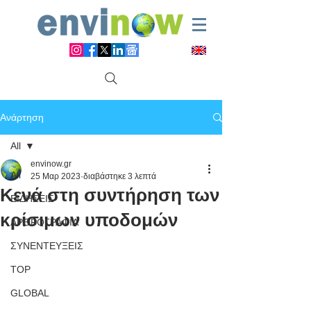
Ανάρτηση
All
envinow.gr
All
25 Μαρ 2023
διαβάστηκε 3 λεπτά
Κενά στη συντήρηση των
ΕΙΔΗΣΕΙΣ
κρίσιμων υποδομών
ΑΡΘΡΟΓΡΑΦΙΑ
ΣΥΝΕΝΤΕΥΞΕΙΣ
TOP
GLOBAL