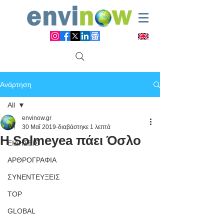
Ανάρτηση
All
envinow.gr
All
30 Μαΐ 2019
διαβάστηκε 1 λεπτά
Η Solmeyea πάει Όσλο
ΕΙΔΗΣΕΙΣ
ΑΡΘΡΟΓΡΑΦΙΑ
ΣΥΝΕΝΤΕΥΞΕΙΣ
TOP
GLOBAL