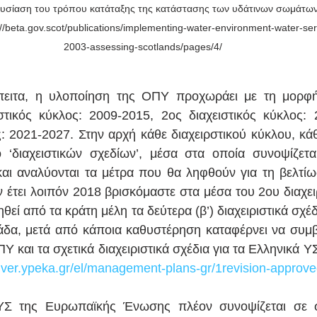
ουσίαση του τρόπου κατάταξης της κατάστασης των υδάτινων σωμάτων
//beta.gov.scot/publications/implementing-water-environment-water-ser
2003-assessing-scotlands/pages/4/ 
ειτα, η υλοποίηση της ΟΠΥ προχωράει με τη μορφή δ
στικός κύκλος: 2009-2015, 2ος διαχειστικός κύκλος: 
ς: 2021-2027. Στην αρχή κάθε διαχειρστικού κύκλου, κάθ
 ‘διαχειστικών σχεδίων’, μέσα στα οποία συνοψίζετα
ι αναλύονται τα μέτρα που θα ληφθούν για τη βελτίωσ
ν έτει λοιπόν 2018 βρισκόμαστε στα μέσα του 2ου διαχει
θεί από τα κράτη μέλη τα δεύτερα (β’) διαχειριστικά σχέδι
δα, μετά από κάποια καθυστέρηση καταφέρνει να συμβα
Υ και τα σχετικά διαχειριστικά σχέδια για τα Ελληνικά ΥΣ
fdver.ypeka.gr/el/management-plans-gr/1revision-appro
Σ της Ευρωπαϊκής Ένωσης πλέον συνοψίζεται σε σχ