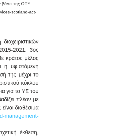
 βάσει της ΟΠΥ 
vices-scotland-act-
ιαχειριστικών 
2015-2021, 3ος 
ε κράτος μέλος 
ι η υφιστάμενη 
ή της μέχρι το 
ριστικού κύκλου 
α για τα ΥΣ του 
δίζει πλέον με 
 είναι διαθέσιμα 
ved-management-
ετική έκθεση, 