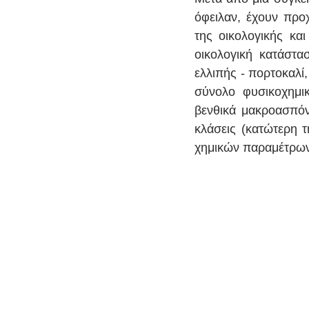
όφειλαν, έχουν προ
της οικολογικής κα
οικολογική κατάστασ
ελλιπής - πορτοκαλί,
σύνολο φυσικοχημικ
βενθικά μακροασπόνδ
κλάσεις (κατώτερη τ
χημικών παραμέτρων κ