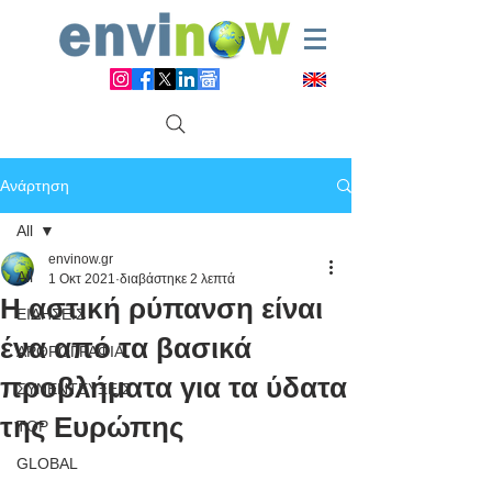
Ανάρτηση
All
envinow.gr
All
1 Οκτ 2021
διαβάστηκε 2 λεπτά
Η αστική ρύπανση είναι
ΕΙΔΗΣΕΙΣ
ένα από τα βασικά
ΑΡΘΡΟΓΡΑΦΙΑ
προβλήματα για τα ύδατα
ΣΥΝΕΝΤΕΥΞΕΙΣ
της Ευρώπης
TOP
GLOBAL