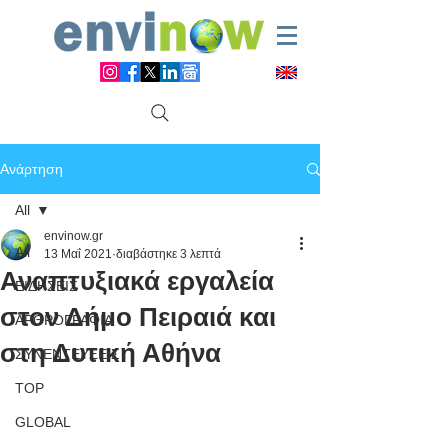
Ανάρτηση
All
envinow.gr
All
13 Μαΐ 2021
διαβάστηκε 3 λεπτά
Αναπτυξιακά εργαλεία
ΕΙΔΗΣΕΙΣ
στον Δήμο Πειραιά και
ΑΡΘΡΟΓΡΑΦΙΑ
στη Δυτική Αθήνα
ΣΥΝΕΝΤΕΥΞΕΙΣ
TOP
GLOBAL