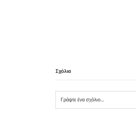
Σχόλια
Γράψτε ένα σχόλιο...
Διαγωνισμός Καινοτομίας
ΕΕΔΣΑ 2026: Καινοτόμες
Ιδέες και Λύσεις στην