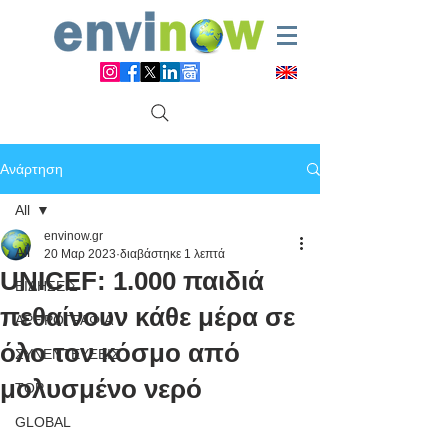
Ανάρτηση
All
envinow.gr
All
20 Μαρ 2023
διαβάστηκε 1 λεπτά
UNICEF: 1.000 παιδιά
ΕΙΔΗΣΕΙΣ
πεθαίνουν κάθε μέρα σε
ΑΡΘΡΟΓΡΑΦΙΑ
όλο τον κόσμο από
ΣΥΝΕΝΤΕΥΞΕΙΣ
μολυσμένο νερό
TOP
GLOBAL