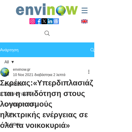
Ανάρτηση
All
envinow.gr
All
10 Νοε 2021
διαβάστηκε 2 λεπτά
Σκρέκας:«Υπερδιπλασιάζ
ΕΙΔΗΣΕΙΣ
εται η επιδότηση στους
ΑΡΘΡΟΓΡΑΦΙΑ
λογαριασμούς
ΣΥΝΕΝΤΕΥΞΕΙΣ
ηλεκτρικής ενέργειας σε
TOP
όλα τα νοικοκυριά»
GLOBAL