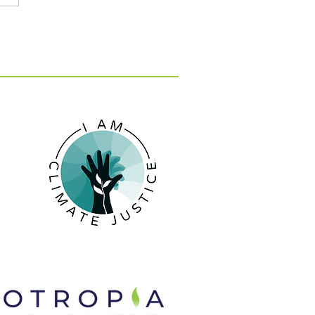
ωνισμός Καινοτομίας
Α 2026: Καινοτόμες
ς και Λύσεις στην
ική Οικονομία