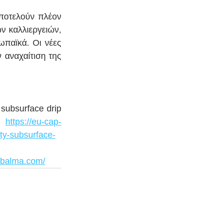
ποτελούν πλέον 
 καλλιεργειών, 
παϊκά. Οι νέες 
 αναχαίτιση της 
subsurface drip 
m 
https://eu-cap-
ity-subsurface-
ubalma.com/