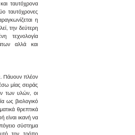
αι ταυτόχρονα 
ύο ταυτόχρονες 
ραγκωνίζεται η 
ί, την δεύτερη 
η τεχνολογία 
των αλλά και 
. Πάυουν πλέον 
σω μίας σειράς 
 των υλών, οι 
α ως βιολογικό 
ατικά θρεπτικά 
είναι ικανή να 
πόγειο σύστημα 
υτό τον τρόπο 