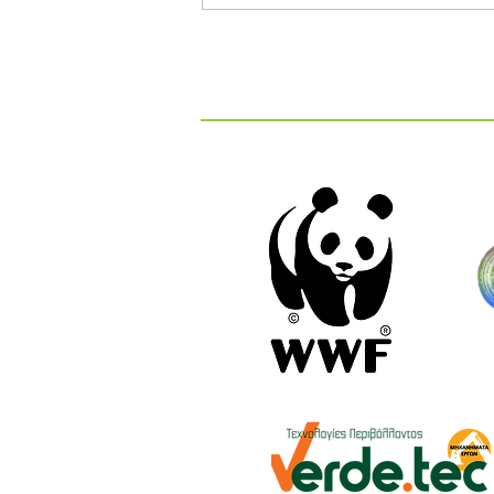
Βασικές Αναλύσεις στα ΚΕΛ
και στους ΧΥΤΑ: Τι Μετράμε
και Γιατί Είναι Σημαντικό;