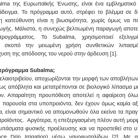
ma της Ευρωπαϊκής Ένωσης, είναι ένα εμβληματικό κ
άδειγμα. Το πρόγραμμα αυτό, στρέφει το βλέμμα σε δ
η κατεύθυνση είναι η βιωσιμότητα, χωρίς όμως να πα
γής. Μάλιστα, η συνεχώς βελτιωμένη παραγωγή αποτελε
ογράμματος. Το Subalma, χρησιμοποιεί εξελιγμέν
ε σκοπό την μειωμένη χρήση συνθετικών λιπασμά
χυση της απόδοσης του νερού στην άρδευση [1].
 πρόγραμμα Subalma;
ελαιοτριβείου, αποχωρίζονται την μορφή των αποβλήτων
 ως απόβλητα και μετατρέπονται σε βιολογικό λίπασμα μέ
ών. Απαραίτητη προυπόθεση αποτελεί η αφαίρεση όλων
 παρουσία στα υποπροιόντα, δεν έχουν όμως καμία αξί
, είναι σημαντικό να απομονωθούν όλα εκείνα τα πραγμ
ροϊόντος.  Αργότερα, η επεξεργασμένη πλέον αυτή μορφή 
λιπάσματα φυσικής προέλευσης και να προστεθεί στο υ
ace Drip Irrigation) μέσω νανοφυσαλίδων [2]. Με α