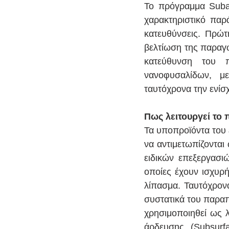
Το πρόγραμμα Subal
χαρακτηριστικό παρ
κατευθύνσεις. Πρώτ
βελτίωση της παραγω
κατεύθυνση του πρ
νανοφυσαλίδων, μ
ταυτόχρονα την ενίσ
Πως λειτουργεί το
Τα υποπροϊόντα του 
να αντιμετωπίζονται
ειδικών επεξεργασι
οποίες έχουν ισχυρή
λίπασμα. Ταυτόχρονα
συστατικά του παραπ
χρησιμοποιηθεί ως 
άρδευσης (Subsurf