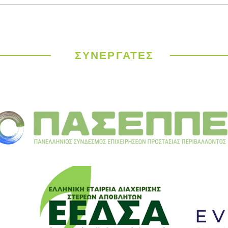
Εμφιάλωση ή
Διαγ
Παγίδευση;Μπουκάλι
ΕΕΔΣ
μισοάδειο ή μισογεμάτο;
Ιδέε
Κυκλ
ΣΥΝΕΡΓΑΤΕΣ