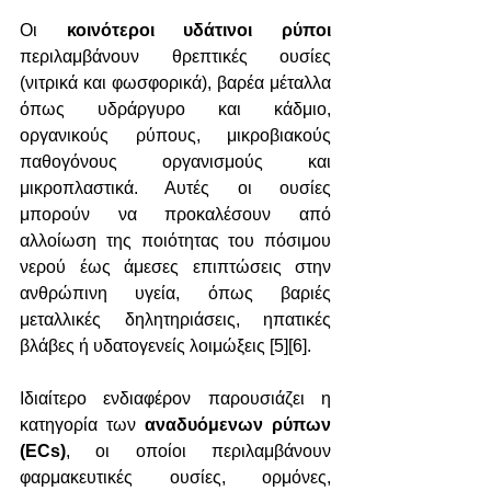
Οι 
κοινότεροι υδάτινοι ρύποι
περιλαμβάνουν θρεπτικές ουσίες 
(νιτρικά και φωσφορικά), βαρέα μέταλλα 
όπως υδράργυρο και κάδμιο, 
οργανικούς ρύπους, μικροβιακούς 
παθογόνους οργανισμούς και 
μικροπλαστικά. Αυτές οι ουσίες 
μπορούν να προκαλέσουν από 
αλλοίωση της ποιότητας του πόσιμου 
νερού έως άμεσες επιπτώσεις στην 
ανθρώπινη υγεία, όπως βαριές 
μεταλλικές δηλητηριάσεις, ηπατικές 
βλάβες ή υδατογενείς λοιμώξεις [5][6].
Ιδιαίτερο ενδιαφέρον παρουσιάζει η 
κατηγορία των 
αναδυόμενων ρύπων 
(ΕCs)
, οι οποίοι περιλαμβάνουν 
φαρμακευτικές ουσίες, ορμόνες, 