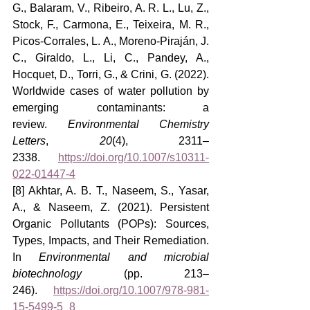
G., Balaram, V., Ribeiro, A. R. L., Lu, Z., 
Stock, F., Carmona, E., Teixeira, M. R., 
Picos-Corrales, L. A., Moreno-Piraján, J. 
C., Giraldo, L., Li, C., Pandey, A., 
Hocquet, D., Torri, G., & Crini, G. (2022). 
Worldwide cases of water pollution by 
emerging contaminants: a 
review. 
Environmental Chemistry 
Letters
, 
20
(4), 2311–
2338. 
https://doi.org/10.1007/s10311-
022-01447-4
[8] Akhtar, A. B. T., Naseem, S., Yasar, 
A., & Naseem, Z. (2021). Persistent 
Organic Pollutants (POPs): Sources, 
Types, Impacts, and Their Remediation. 
In 
Environmental and microbial 
biotechnology
 (pp. 213–
246). 
https://doi.org/10.1007/978-981-
15-5499-5_8