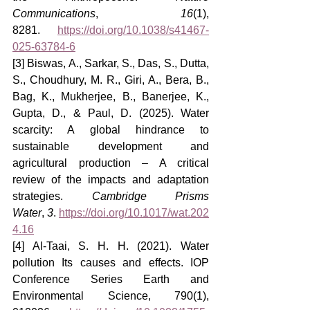
Communications
, 
16
(1), 
8281. 
https://doi.org/10.1038/s41467-
025-63784-6
[3] Biswas, A., Sarkar, S., Das, S., Dutta, 
S., Choudhury, M. R., Giri, A., Bera, B., 
Bag, K., Mukherjee, B., Banerjee, K., 
Gupta, D., & Paul, D. (2025). Water 
scarcity: A global hindrance to 
sustainable development and 
agricultural production – A critical 
review of the impacts and adaptation 
strategies. 
Cambridge Prisms 
Water
, 
3
. 
https://doi.org/10.1017/wat.202
4.16
[4] Al-Taai, S. H. H. (2021). Water 
pollution Its causes and effects. IOP 
Conference Series Earth and 
Environmental Science, 790(1), 