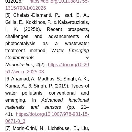
012026. 
https://doi.org/10.1088/1755-
1315/790/1/012026
[5] Chalatsi-Diamanti, P., Isari, E. A., 
Grilla, E., Kokkinos, P., & Kalavrouziotis, 
I. K. (2025b). Recent prospects, 
challenges and advancements of 
photocatalysis as a wastewater 
treatment method. 
Water Emerging 
Contaminants & 
Nanoplastics
, 
4
(2). 
https://doi.org/10.20
517/wecn.2025.03
[6] Ahamad, A., Madhav, S., Singh, A. K., 
Kumar, A., & Singh, P. (2019). Types of 
water pollutants: conventional and 
emerging. In 
Advanced functional 
materials and sensors
 (pp. 21–
41). 
https://doi.org/10.1007/978-981-15-
0671-0_3
[7] Morin-Crini, N., Lichtfouse, E., Liu, 