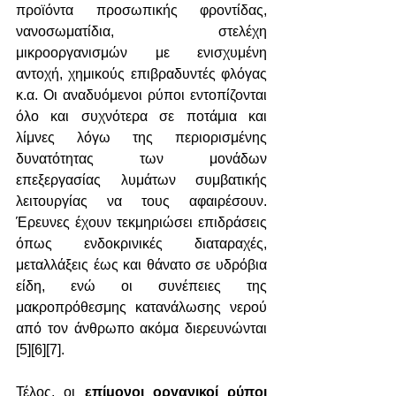
προϊόντα προσωπικής φροντίδας, 
νανοσωματίδια, στελέχη 
μικροοργανισμών με ενισχυμένη 
αντοχή, χημικούς επιβραδυντές φλόγας 
κ.α. Οι αναδυόμενοι ρύποι εντοπίζονται 
όλο και συχνότερα σε ποτάμια και 
λίμνες λόγω της περιορισμένης 
δυνατότητας των μονάδων 
επεξεργασίας λυμάτων συμβατικής 
λειτουργίας να τους αφαιρέσουν. 
Έρευνες έχουν τεκμηριώσει επιδράσεις 
όπως ενδοκρινικές διαταραχές, 
μεταλλάξεις έως και θάνατο σε υδρόβια 
είδη, ενώ οι συνέπειες της 
μακροπρόθεσμης κατανάλωσης νερού 
από τον άνθρωπο ακόμα διερευνώνται 
[5][6][7].
Τέλος, οι 
επίμονοι οργανικοί ρύποι 