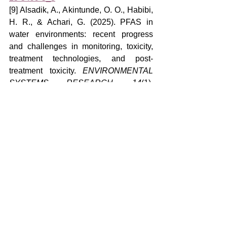
[9] Alsadik, A., Akintunde, O. O., Habibi, 
H. R., & Achari, G. (2025). PFAS in 
water environments: recent progress 
and challenges in monitoring, toxicity, 
treatment technologies, and post-
treatment toxicity. 
ENVIRONMENTAL 
SYSTEMS RESEARCH
, 
14
(1), 
18. 
https://doi.org/10.1186/s40068-025-
00411-9
[10] Sunny, A. R., Sazzad, S. A., Islam, 
M. A., Mithun, M. H., Hussain, M., 
Raposo, A., & Bhuiyan, M. K. A. (2025). 
Microplastics in Aquatic Ecosystems: A 
global review of distribution, 
ecotoxicological impacts, and human 
health risks. 
Water
, 
17
(12), 
1741. 
https://doi.org/10.3390/w1712174
1