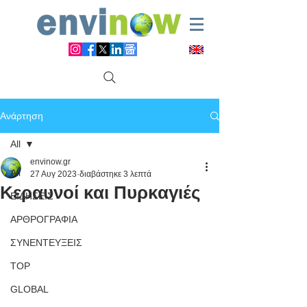
Ανάρτηση
All
envinow.gr
All
27 Αυγ 2023
διαβάστηκε 3 λεπτά
Κεραυνοί και Πυρκαγιές
ΕΙΔΗΣΕΙΣ
ΑΡΘΡΟΓΡΑΦΙΑ
ΣΥΝΕΝΤΕΥΞΕΙΣ
TOP
GLOBAL