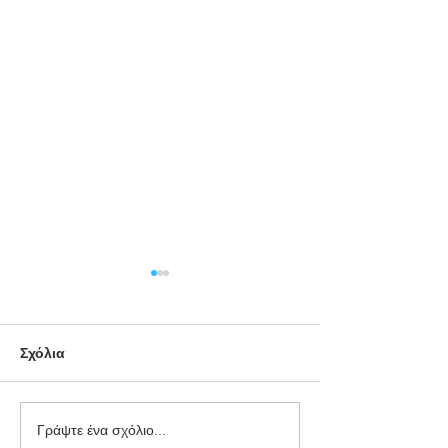
Σχόλια
Απόφαση-σταθμός του
Διαγωνισμός
Γράψτε ένα σχόλιο...