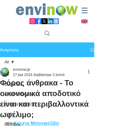
Ανάρτηση
All
envinow.gr
All
27 Δεκ 2024
διαβάστηκε 3 λεπτά
Φόρος άνθρακα - Το
ΕΙΔΗΣΕΙΣ
οικονομικά αποδοτικό
ΑΡΘΡΟΓΡΑΦΙΑ
είναι και περιβαλλοντικά
ΣΥΝΕΝΤΕΥΞΕΙΣ
ωφέλιμο;
TOP
του 
Κώστα Μπογιατζίδη
GLOBAL