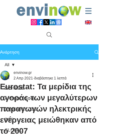
Ανάρτηση
All
envinow.gr
All
2 Απρ 2021
διαβάστηκε 1 λεπτά
Eurostat: Τα μερίδια της
ΕΙΔΗΣΕΙΣ
αγοράς των μεγαλύτερων
ΑΡΘΡΟΓΡΑΦΙΑ
παραγωγών ηλεκτρικής
ΣΥΝΕΝΤΕΥΞΕΙΣ
ενέργειας μειώθηκαν από
TOP
το 2007
GLOBAL