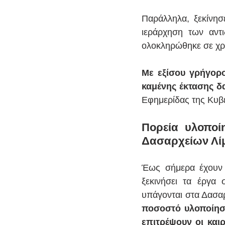
Παράλληλα, ξεκίνησ
ιεράρχηση των αντ
ολοκληρώθηκε σε χρό
Με εξίσου γρήγορ
καμένης έκτασης δ
Εφημερίδας της Κυβ
Πορεία υλοποί
Δασαρχείων Λίμ
Έως σήμερα έχουν ο
ξεκινήσει τα έργα
υπάγονται στα Δασαρ
ποσοστό υλοποίηση
επιτρέψουν οι και