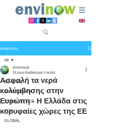
Ανάρτηση
All
envinow.gr
All
16 Ιουν
διαβάστηκε 3 λεπτά
Ασφαλή τα νερά
ΕΙΔΗΣΕΙΣ
κολύμβησης στην
ΑΡΘΡΟΓΡΑΦΙΑ
Ευρώπη - Η Ελλάδα στις
ΣΥΝΕΝΤΕΥΞΕΙΣ
κορυφαίες χώρες της ΕΕ
TOP
GLOBAL