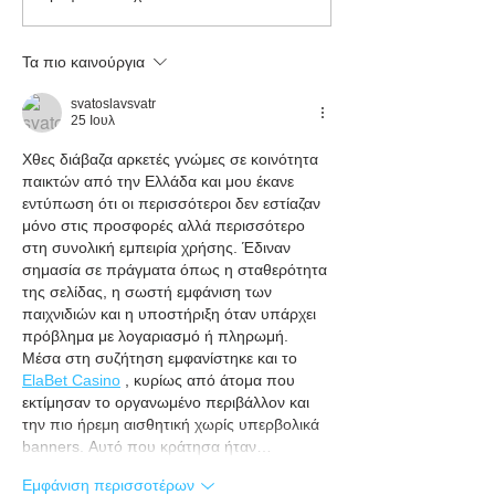
Μετεωρολογικός
10 έργα κατά τη
Οργανισμός: Ιστορικός
λειψυδρίας σε 
Τα πιο καινούργια
καύσωνας σαρώνει την
Ευρώπη
svatoslavsvatr
25 Ιουλ
Χθες διάβαζα αρκετές γνώμες σε κοινότητα 
παικτών από την Ελλάδα και μου έκανε 
εντύπωση ότι οι περισσότεροι δεν εστίαζαν 
μόνο στις προσφορές αλλά περισσότερο 
στη συνολική εμπειρία χρήσης. Έδιναν 
σημασία σε πράγματα όπως η σταθερότητα 
της σελίδας, η σωστή εμφάνιση των 
παιχνιδιών και η υποστήριξη όταν υπάρχει 
πρόβλημα με λογαριασμό ή πληρωμή. 
Μέσα στη συζήτηση εμφανίστηκε και το 
ElaBеt Casinо
 , κυρίως από άτομα που 
εκτίμησαν το οργανωμένο περιβάλλον και 
την πιο ήρεμη αισθητική χωρίς υπερβολικά 
banners. Αυτό που κράτησα ήταν…
Εμφάνιση περισσοτέρων