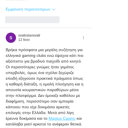
Εμφάνιση περισσοτέρων
Μου αρέσει
Απάντηση
svatoslavsvatr
12 Ιουν
Βρήκα πρόσφατα μια μεγάλη συζήτηση για 
ελληνικά gaming clubs ενώ έψαχνα κάτι πιο 
αξιόπιστο για βραδινό παιχνίδι από κινητό. 
Οι περισσότερες γνώμες ήταν γεμάτες 
υπερβολές, όμως ένα σχόλιο ξεχώριζε 
επειδή εξηγούσε πρακτικά πράγματα όπως 
η καθαρή διάταξη, η ομαλή πλοήγηση και η 
απουσία κουραστικών παραθύρων μέσα 
στην πλατφόρμα. Δεν έμοιαζε καθόλου με 
διαφήμιση, περισσότερο σαν εμπειρία 
κάποιου που είχε δοκιμάσει αρκετές 
επιλογές στην Ελλάδα. Μετά από λίγη 
έρευνα δοκίμασα και το 
Magius Casino
 και 
κατάλαβα γιατί αρκετοί το ανέφεραν θετικά. 