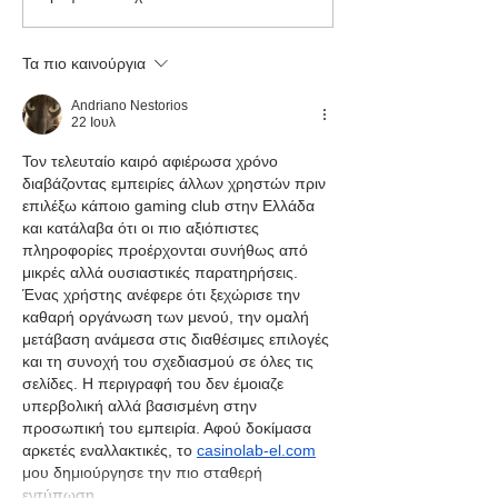
Μετεωρολογικός
10 έργα κατά τη
Οργανισμός: Ιστορικός
λειψυδρίας σε 
Τα πιο καινούργια
καύσωνας σαρώνει την
Ευρώπη
Andriano Nestorios
22 Ιουλ
Τον τελευταίο καιρό αφιέρωσα χρόνο 
διαβάζοντας εμπειρίες άλλων χρηστών πριν 
επιλέξω κάποιο gaming club στην Ελλάδα 
και κατάλαβα ότι οι πιο αξιόπιστες 
πληροφορίες προέρχονται συνήθως από 
μικρές αλλά ουσιαστικές παρατηρήσεις. 
Ένας χρήστης ανέφερε ότι ξεχώρισε την 
καθαρή οργάνωση των μενού, την ομαλή 
μετάβαση ανάμεσα στις διαθέσιμες επιλογές 
και τη συνοχή του σχεδιασμού σε όλες τις 
σελίδες. Η περιγραφή του δεν έμοιαζε 
υπερβολική αλλά βασισμένη στην 
προσωπική του εμπειρία. Αφού δοκίμασα 
αρκετές εναλλακτικές, το 
casinolab-el.com
μου δημιούργησε την πιο σταθερή 
εντύπωση…