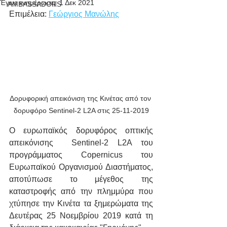
Έγινε ενημέρωση:
1 Δεκ 2021
AMBASSADORS
Επιμέλεια: 
Γεώργιος Μανώλης
Δορυφορική απεικόνιση της Κινέτας από τον 
δορυφόρο Sentinel-2 L2A στις 25-11-2019
Ο ευρωπαϊκός δορυφόρος οπτικής 
απεικόνισης  Sentinel-2 L2A του 
προγράμματος Copernicus του 
Ευρωπαϊκού Οργανισμού Διαστήματος, 
αποτύπωσε το μέγεθος της 
καταστροφής από την πλημμύρα που 
χτύπησε την Κινέτα τα ξημερώματα της 
Δευτέρας 25 Νοεμβρίου 2019 κατά τη 