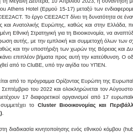
η τη Μεγάλη Δευτέρα, 10 Απριλίου 2023, η συνάντηση με
ou Athens Hotel (Ερμού 15-17) μεταξύ των ενδιαφερομ
EE2ACT. Το έργο CEE2ACT δίνει τη δυνατότητα σε έναν
ς και Ανατολικής Ευρώπης, καθώς και στην Ελλάδα, πο
ένη Εθνική Στρατηγική για τη Βιοοικονομία, να αναπτύξ
φωση αυτής, με την εμπλοκή και συμμετοχή όλων των σ
καθώς και την υποστήριξη των χωρών της Βόρειας και Δυ
 κάνει επιπλέον βήματα προς αυτή την κατεύθυνση. Ο οδι
θεί από το CluBE, υπό την αιγίδα του ΥΠΕΝ.
είται από το πρόγραμμα Ορίζοντας Ευρώπη της Ευρωπαϊ
ο Σεπτέμβριο του 2022 και ολοκληρώνεται τον Αύγουστο 
ετέχουν 17 διαφορετικοί οργανισμοί από 17 ευρωπαϊκ
συμμετέχει το 
Cluster Βιοοικονομίας και Περιβάλλ
E
)
.
στη διαδικασία κινητοποίησης ενός εθνικού κόμβου (hub)