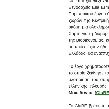
Με επιτυχία διεξήχθ
Ξενοδοχείο Elia Erm
Ευρωπαϊκού έργου C
χωρών της Κεντρική
ακόμη μια ολοκληρωμ
Χάρτη για τη διαμόρ
της Βιοοικονομίας, 
οι οποίες έχουν ήδη
Ελλάδας, θα αναπτυχ
Το έργο χρηματοδοτ
το οποίο ξεκίνησε τ
υλοποίησή του συμμ
ελληνικής πλευράς 
Μακεδονίας (
CluB
Το CluBE βρίσκεται 