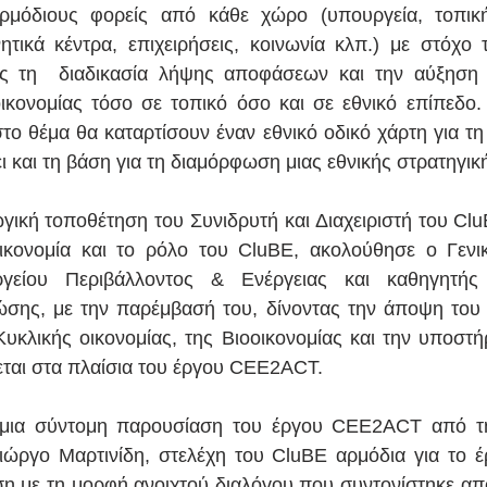
ρμόδιους φορείς από κάθε χώρο (υπουργεία, τοπική 
ητικά κέντρα, επιχειρήσεις, κοινωνία κλπ.) με στόχο τη
 τη  διαδικασία λήψης αποφάσεων και την αύξηση τ
ικονομίας τόσο σε τοπικό όσο και σε εθνικό επίπεδο. 
το θέμα θα καταρτίσουν έναν εθνικό οδικό χάρτη για τη 
 και τη βάση για τη διαμόρφωση μιας εθνικής στρατηγική
γική τοποθέτηση του Συνιδρυτή και Διαχειριστή του CluB
ικονομία και το ρόλο του CluBE, ακολούθησε ο Γενικ
είου Περιβάλλοντος & Ενέργειας και καθηγητής
σης, με την παρέμβασή του, δίνοντας την άποψη του 
κλικής οικονομίας, της Βιοοικονομίας και την υποστήρι
ται στα πλαίσια του έργου CEE2ACT.
ε μια σύντομη παρουσίαση του έργου CEE2ACT από την
ιώργο Μαρτινίδη, στελέχη του CluBE αρμόδια για το έρ
 με τη μορφή ανοιχτού διαλόγου που συντονίστηκε από