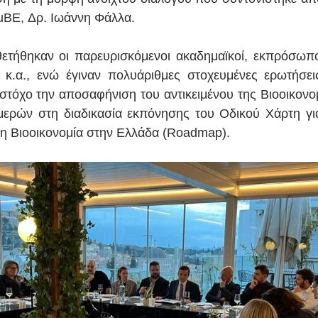
luBE, Δρ. Ιωάννη Φάλλα.
ετήθηκαν οι παρευρισκόμενοι ακαδημαϊκοί, εκπρόσωπο
α, κ.α., ενώ έγιναν πολυάριθμες στοχευμένες ερωτήσε
τόχο την αποσαφήνιση του αντικειμένου της Βιοοικονομί
ερών στη διαδικασία εκπόνησης του Οδικού Χάρτη για
 τη Βιοοικονομία στην Ελλάδα (Roadmap).