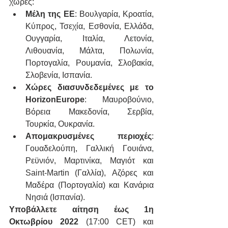
χώρες:
Μέλη της ΕΕ
: Βουλγαρία, Κροατία, 
Κύπρος, Τσεχία, Εσθονία, Ελλάδα, 
Ουγγαρία, Ιταλία, Λετονία, 
Λιθουανία, Μάλτα, Πολωνία, 
Πορτογαλία, Ρουμανία, Σλοβακία, 
Σλοβενία, Ισπανία.
Χώρες διασυνδεδεμένες με το 
HorizonEurope
: Μαυροβούνιο, 
Βόρεια Μακεδονία, Σερβία, 
Τουρκία, Ουκρανία.
Απομακρυσμένες περιοχές
: 
Γουαδελούπη, Γαλλική Γουιάνα, 
Ρεϋνιόν, Μαρτινίκα, Μαγιότ και 
Saint-Martin (Γαλλία), Αζόρες και 
Μαδέρα (Πορτογαλία) και Κανάρια 
Νησιά (Ισπανία).
Υποβάλλετε αίτηση έως 1η 
Οκτωβρίου 2022
 (17:00 CET) και 