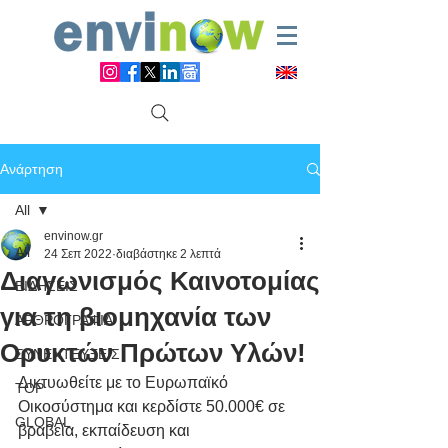
Ανάρτηση
All
envinow.gr
All
24 Σεπ 2022
διαβάστηκε 2 λεπτά
Διαγωνισμός Καινοτομίας
ΕΙΔΗΣΕΙΣ
για τη βιομηχανία των
ΑΡΘΡΟΓΡΑΦΙΑ
Ορυκτών Πρώτων Υλών!
ΣΥΝΕΝΤΕΥΞΕΙΣ
Δικτυωθείτε με το Ευρωπαϊκό 
TOP
Οικοσύστημα και κερδίστε 50.000€ σε 
GLOBAL
βραβεία, εκπαίδευση και 