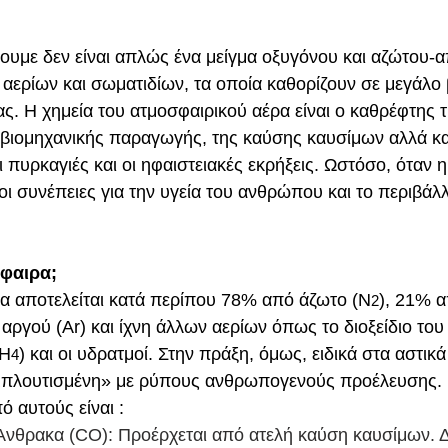
υμε δεν είναι απλώς ένα μείγμα οξυγόνου και αζώτου-απ
 αερίων και σωματιδίων, τα οποία καθορίζουν σε μεγάλο 
ας. Η χημεία του ατμοσφαιρικού αέρα είναι ο καθρέφτης 
 βιομηχανικής παραγωγής, της καύσης καυσίμων αλλά κα
πυρκαγιές και οι ηφαιστειακές εκρήξεις. Ωστόσο, όταν η
οι συνέπειες για την υγεία του ανθρώπου και το περιβάλλ
σφαιρα;
α αποτελείται κατά περίπου 78% από άζωτο (Ν
), 21% 
2
 αργού (Ar) και ίχνη άλλων αερίων όπως το διοξείδιο του
CH
) και οι υδρατμοί. Στην πράξη, όμως, ειδικά στα αστικά
4
εμπλουτισμένη» με ρύπους ανθρωπογενούς προέλευσης.
ό αυτούς είναι :
Άνθρακα (CO): Προέρχεται από ατελή καύση καυσίμων. Δ