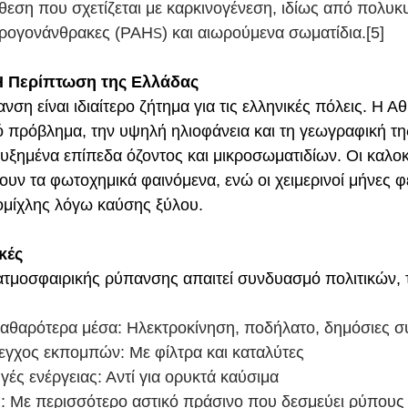
εση που σχετίζεται με καρκινογένεση, ιδίως από πολυκ
δρογονάνθρακες (ΡΑΗ
) και αιωρούμενα σωματίδια.[5]
S
Η Περίπτωση της Ελλάδας
ση είναι ιδιαίτερο ζήτημα για τις ελληνικές πόλεις. Η Αθ
 πρόβλημα, την υψηλή ηλιοφάνεια και τη γεωγραφική τη
υξημένα επίπεδα όζοντος και μικροσωματιδίων. Οι καλοκ
ουν τα φωτοχημικά φαινόμενα, ενώ οι χειμερινοί μήνες φ
ομίχλης λόγω καύσης ξύλου.
κές
ατμοσφαιρικής ρύπανσης απαιτεί συνδυασμό πολιτικών, τ
καθαρότερα μέσα: Ηλεκτροκίνηση, ποδήλατο, δημόσιες σ
εγχος εκπομπών: Με φίλτρα και καταλύτες
ές ενέργειας: Αντί για ορυκτά καύσιμα
: Με περισσότερο αστικό πράσινο που δεσμεύει ρύπους κ