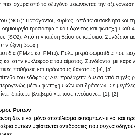
η πιο ισχυρά από το οξυγόνο μειώνοντας την οξυγόνωση
ώτου (ΝΟ
): Παράγονται, κυρίως, από τα αυτοκίνητα και τη
x
δημιουργία τροποσφαιρικού όζοντος και φωτοχημικού νέ
ίου (SO
): Από την καύση θείου σε καύσιμα. Συνδέεται μ
2
την όξινη βροχή.
ατίδια (PM
 και ΡΜ
): Πολύ μικρά σωματίδια που ει
2.5
10
 και στην κυκλοφορία του αίματος. Συνδέονται με καρκίν
ικές παθήσεις και πρόωρους θανάτους.[3], [4]
επίπεδο του εδάφους: Δεν προέρχεται άμεσα από πηγές 
ευτερογενώς μέσω φωτοχημικών αντιδράσεων. Σε μεγάλες
ναι ιδιαίτερα βλαβερό για τους πνεύμονες. [1], [2]
ισμός Ρύπων
νση δεν είναι μόνο αποτέλεσμα εκπομπών- είναι και προ
 αέρια ρύπων υφίστανται αντιδράσεις που συχνά οδηγούν
ειγμα: