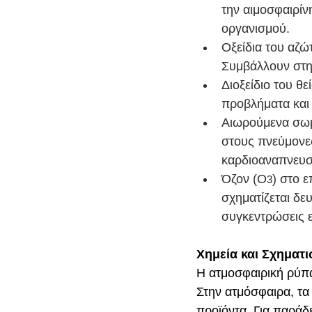
την αιμοσφαιρίν
οργανισμού.
Οξείδια του αζ
Συμβάλλουν στη 
Διοξείδιο του θε
προβλήματα και 
Αιωρούμενα σωμ
στους πνεύμονες
καρδιοαναπνευστ
Όζον (Ο
) στο 
3
σχηματίζεται δ
συγκεντρώσεις εί
Χημεία και Σχηματ
Η ατμοσφαιρική ρύπα
Στην ατμόσφαιρα, τα
προϊόντα. Για παράδ