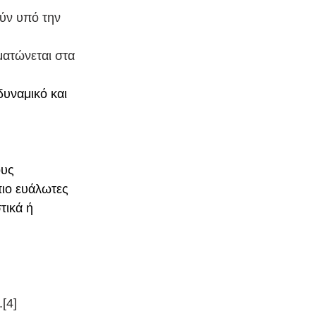
ούν υπό την 
ματώνεται στα 
υναμικό και 
υς 
ιο ευάλωτες 
τικά ή 
[4]