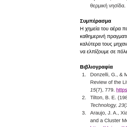
θερμική νησίδα.
Συμπέρασμα
Η χημεία του αέρα πο
καθημερινή πραγματι
καλύτερα τους μηχαν
να ελπίζουμε σε πόλε
Βιβλιογραφία
Donzelli, G., & 
Review of the Li
15
(7), 779. 
http
Tilton, B. E. (19
Technology, 23
(
Araujo, J. A., X
and a Cluster M