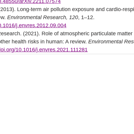
10.48550/arXiv.2211.07574
. (2013). Long-term air pollution exposure and cardio-respi
ew. 
Environmental Research, 120
, 1–12. 
10.1016/j.envres.2012.09.004
esearch. (2021). Role of atmospheric particulate matter
her health risks in human: A review. 
Environmental Res
/doi.org/10.1016/j.envres.2021.111281