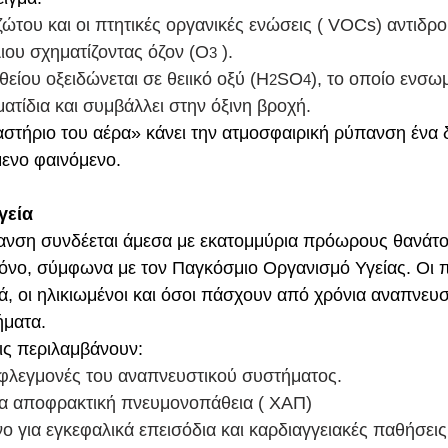
αζώτου και οι πτητικές οργανικές ενώσεις ( VOCs) αντιδρ
ιου σχηματίζοντας όζον (Ο
 ).
3
 θείου οξειδώνεται σε θειικό οξύ (Η
SO
), το οποίο ενσω
2
4
τίδια και συμβάλλει στην όξινη βροχή.
αστήριο του αέρα» κάνει την ατμοσφαιρική ρύπανση ένα δ
ενο φαινόμενο.
γεία
ανση συνδέεται άμεσα με εκατομμύρια πρόωρους θανάτο
νο, σύμφωνα με τον Παγκόσμιο Οργανισμό Υγείας. Οι π
ιά, οι ηλικιωμένοι και όσοι πάσχουν από χρόνια αναπνευσ
ήματα.
ις περιλαμβάνουν:
 φλεγμονές του αναπνευστικού συστήματος.
ια αποφρακτική πνευμονοπάθεια ( ΧΑΠ)
ο για εγκεφαλικά επεισόδια και καρδιαγγειακές παθήσεις.