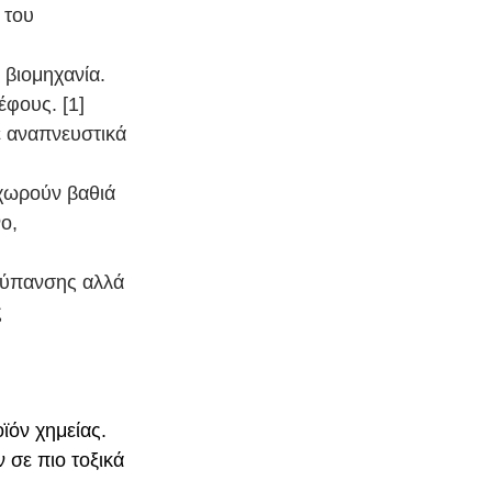
 του 
 βιομηχανία. 
φους. [1]
ε αναπνευστικά 
σχωρούν βαθιά 
ο, 
ρύπανσης αλλά 
 
ϊόν χημείας. 
 σε πιο τοξικά 