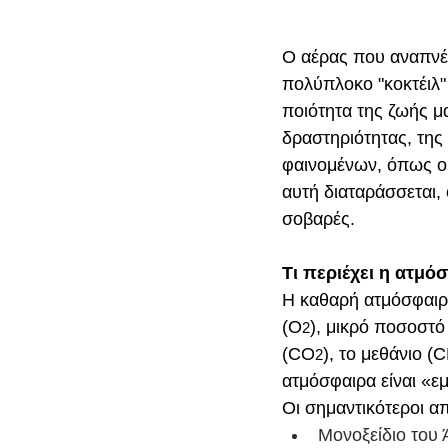
Ο αέρας που αναπνέο
πολύπλοκο "κοκτέιλ"
ποιότητα της ζωής μ
δραστηριότητας, της
φαινομένων, όπως οι 
αυτή διαταράσσεται, 
σοβαρές.
Τι περιέχει η ατμό
Η καθαρή ατμόσφαιρ
(Ο
), μικρό ποσοστό
2
(CO
), το μεθάνιο (
2
ατμόσφαιρα είναι «
Οι σημαντικότεροι απ
Μονοξείδιο του 