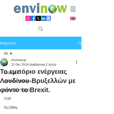
Ανάρτηση
All
envinow.gr
All
21 Οκτ 2018
διαβάστηκε 2 λεπτά
Το εμπόριο ενέργειας
ΕΙΔΗΣΕΙΣ
Λονδίνου-Βρυξελλών με
ΑΡΘΡΟΓΡΑΦΙΑ
φόντο το Brexit.
ΣΥΝΕΝΤΕΥΞΕΙΣ
TOP
GLOBAL