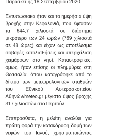
Παρασκευής 18 Σεπτεμβρίου 2020.
Εντυπωσιακά ήταν και τα ημερήσια ύψη 
βροχής στην Κεφαλονιά, που έφτασαν 
τα 644,7 χιλιοστά σε διάστημα 
μικρότερο των 24 ωρών (769 χιλιοστά 
σε 48 ώρες) και είχαν ως αποτέλεσμα 
σοβαρές κατολισθήσεις και υπερχείλιση 
χειμάρρων στο νησί. Καταστροφικές, 
όμως, ήταν επίσης οι πλημμύρες στη 
Θεσσαλία, όπου καταγράφηκε από το 
δίκτυο των μετεωρολογικών σταθμών 
του Εθνικού Αστεροσκοπείου 
Αθηνών/meteo.gr μέγιστο ύψος βροχής 
317 χιλιοστών στο Περτούλι.
Επιπρόσθετα, η μελέτη αναλύει για 
πρώτη φορά την κατακόρυφη δομή των 
νεφών του Ιανού, χρησιμοποιώντας 