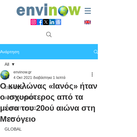
Ανάρτηση
All
envinow.gr
All
4 Οκτ 2021
διαβάστηκε 1 λεπτά
Ο κυκλώνας «Ιανός» ήταν
ΕΙΔΗΣΕΙΣ
ο ισχυρότερος από τα
ΑΡΘΡΟΓΡΑΦΙΑ
μέσα του 20ού αιώνα στη
ΣΥΝΕΝΤΕΥΞΕΙΣ
Μεσόγειο
TOP
GLOBAL