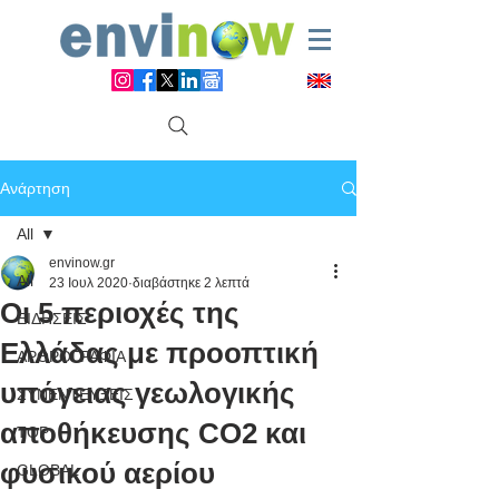
Ανάρτηση
All
envinow.gr
All
23 Ιουλ 2020
διαβάστηκε 2 λεπτά
Οι 5 περιοχές της
ΕΙΔΗΣΕΙΣ
Ελλάδας με προοπτική
ΑΡΘΡΟΓΡΑΦΙΑ
υπόγειας γεωλογικής
ΣΥΝΕΝΤΕΥΞΕΙΣ
αποθήκευσης CO2 και
TOP
φυσικού αερίου
GLOBAL