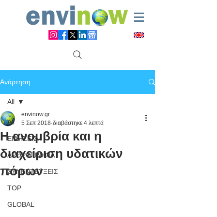
Ανάρτηση
All
envinow.gr
All
5 Σεπ 2018
διαβάστηκε 4 λεπτά
Η ανομβρία και η
ΕΙΔΗΣΕΙΣ
διαχείριση υδατικών
ΑΡΘΡΟΓΡΑΦΙΑ
πόρων
ΣΥΝΕΝΤΕΥΞΕΙΣ
TOP
GLOBAL