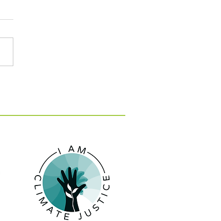
: 15 εκατ. ευρώ για 10
 κατά της λειψυδρίας
 νησιά