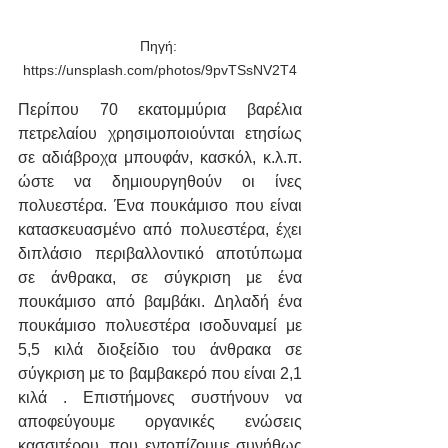
Πηγή: 
https://unsplash.com/photos/9pvTSsNV2T4
Περίπου 70 εκατομμύρια βαρέλια 
πετρελαίου χρησιμοποιούνται ετησίως 
σε αδιάβροχα μπουφάν, κασκόλ, κ.λ.π. 
ώστε να δημιουργηθούν οι ίνες 
πολυεστέρα. Ένα πουκάμισο που είναι 
κατασκευασμένο από πολυεστέρα, έχει 
διπλάσιο περιβαλλοντικό αποτύπωμα 
σε άνθρακα, σε σύγκριση με ένα 
πουκάμισο από βαμβάκι. Δηλαδή ένα 
πουκάμισο πολυεστέρα ισοδυναμεί με 
5,5 κιλά διοξείδιο του άνθρακα σε 
σύγκριση με το βαμβακερό που είναι 2,1 
κιλά . Επιστήμονες συστήνουν να 
αποφεύγουμε οργανικές ενώσεις 
κασσιτέρου, που εντοπίζουμε συνήθως 