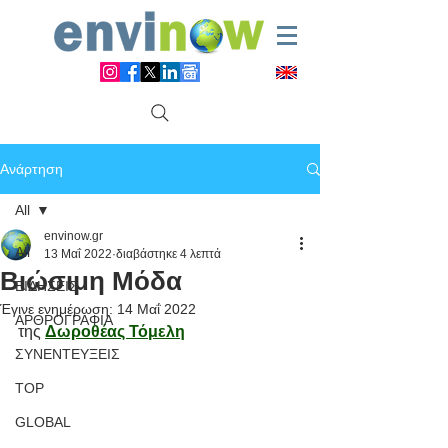
Ανάρτηση
All
envinow.gr
All
13 Μαΐ 2022
διαβάστηκε 4 λεπτά
Βιώσιμη Μόδα
ΕΙΔΗΣΕΙΣ
Έγινε ενημέρωση:
14 Μαΐ 2022
ΑΡΘΡΟΓΡΑΦΙΑ
της 
Δωροθέας Τόμελη
ΣΥΝΕΝΤΕΥΞΕΙΣ
TOP
GLOBAL