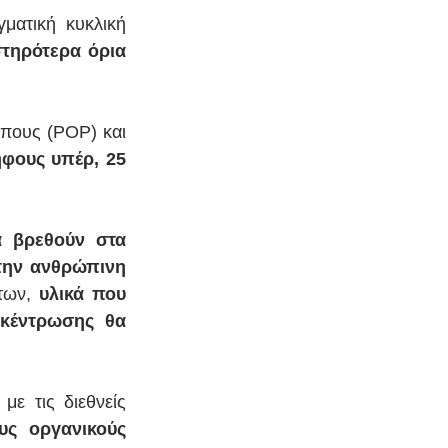
ματική κυκλική 
τηρότερα όρια 
Η Ολομέλεια ενέκρινε τους νέους κανόνες για τους έμμονους οργανικούς ρύπους (POP) και 
φους υπέρ, 25 
 βρεθούν στα 
την ανθρώπινη 
των, 
υλικά που 
κέντρωσης θα 
ε τις διεθνείς 
ς οργανικούς 