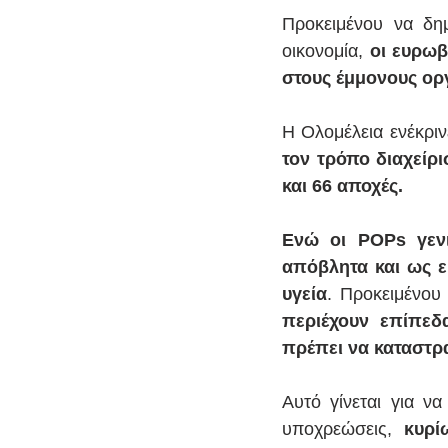
Προκειμένου να δημ
οικονομία,
 οι ευρω
στους έμμονους ορ
τον τρόπο διαχείρ
και 66 αποχές.
Ενώ οι POPs γενι
απόβλητα και ως ε
υγεία
. Προκειμένου
περιέχουν επίπεδ
πρέπει να καταστρ
Αυτό γίνεται για να
υποχρεώσεις,
 κυρί