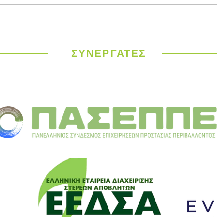
Παγκόσμιος
ΥΠΕΝ
Μετεωρολογικός
έργα
Οργανισμός: Ιστορικός
σε 9
καύσωνας σαρώνει την
ΣΥΝΕΡΓΑΤΕΣ
Ευρώπη