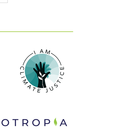
: 15 εκατ. ευρώ για 10
 κατά της λειψυδρίας
 νησιά