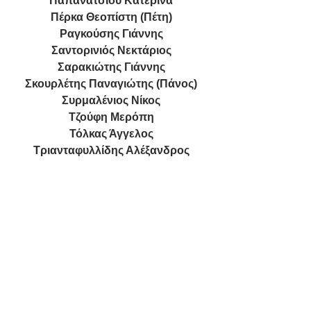
Παπανάτσιου Κατερίνα
Πέρκα Θεοπίστη (Πέτη)
Ραγκούσης Γιάννης
Σαντορινιός Νεκτάριος
Σαρακιώτης Γιάννης
Σκουρλέτης Παναγιώτης (Πάνος)
Συρμαλένιος Νίκος
Τζούφη Μερόπη
Τόλκας Άγγελος
Τριανταφυλλίδης Αλέξανδρος
Φίλης Νίκος
Χαρίτου Δημήτριος (Τάκης)
Χαρίτσης Αλέξανδρος (Αλέξης)
Χατζηγιαννάκης Μιλτιάδης
Χρηστίδου Ραλλία
Ψυχογιός Γεώργιος