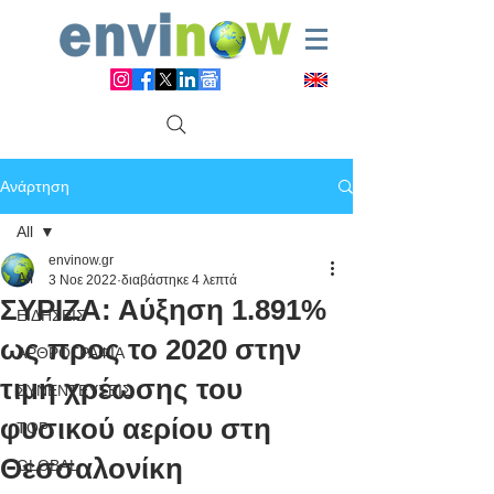
Ανάρτηση
All
envinow.gr
All
3 Νοε 2022
διαβάστηκε 4 λεπτά
ΣΥΡΙΖΑ: Αύξηση 1.891%
ΕΙΔΗΣΕΙΣ
ως προς το 2020 στην
ΑΡΘΡΟΓΡΑΦΙΑ
τιμή χρέωσης του
ΣΥΝΕΝΤΕΥΞΕΙΣ
φυσικού αερίου στη
TOP
Θεσσαλονίκη
GLOBAL