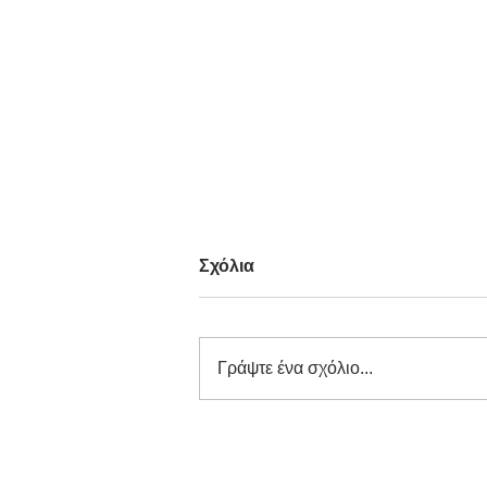
Σχόλια
Γράψτε ένα σχόλιο...
Διαγωνισμός Καινοτομίας
ΕΕΔΣΑ 2026: Καινοτόμες
Ιδέες και Λύσεις στην