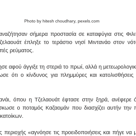
Photo by hitesh choudhary, pexels.com
αναζήτησαν σήμερα προστασία σε καταφύγια στις Φιλι
Τζελαουάτ έπληξε το τεράστιο νησί Μιντανάο στον νό
πές ρεύματος.
ησε αφού άγγιξε τη στεριά το πρωί, αλλά η μετεωρολογικ
ωσε ότι ο κίνδυνος για πλημμύρες και κατολισθήσεις 
νάι, όπου η Τζελαουάτ έφτασε στην ξηρά, ανέφερε ότ
σκωσε ο ποταμός Καζαομάν που διασχίζει αυτήν την π
κατοίκων.
ς περιοχής «αγνόησε τις προειδοποιήσεις και πήγε να μ