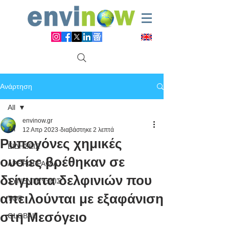
Ανάρτηση
All
envinow.gr
All
12 Απρ 2023
διαβάστηκε 2 λεπτά
Ρυπογόνες χημικές
ΕΙΔΗΣΕΙΣ
ουσίες βρέθηκαν σε
ΑΡΘΡΟΓΡΑΦΙΑ
δείγματα δελφινιών που
ΣΥΝΕΝΤΕΥΞΕΙΣ
απειλούνται με εξαφάνιση
TOP
στη Μεσόγειο
GLOBAL